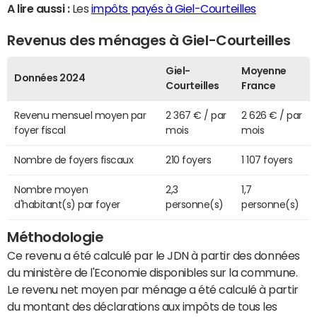
A lire aussi :
Les
impôts payés à Giel-Courteilles
Revenus des ménages à Giel-Courteilles
Giel-
Moyenne
Données 2024
Courteilles
France
Revenu mensuel moyen par
2 367 € / par
2 626 € / par
foyer fiscal
mois
mois
Nombre de foyers fiscaux
210 foyers
1 107 foyers
Nombre moyen
2,3
1,7
d'habitant(s) par foyer
personne(s)
personne(s)
Méthodologie
Ce revenu a été calculé par le JDN à partir des données
du ministère de l'Economie disponibles sur la commune.
Le revenu net moyen par ménage a été calculé à partir
du montant des déclarations aux impôts de tous les