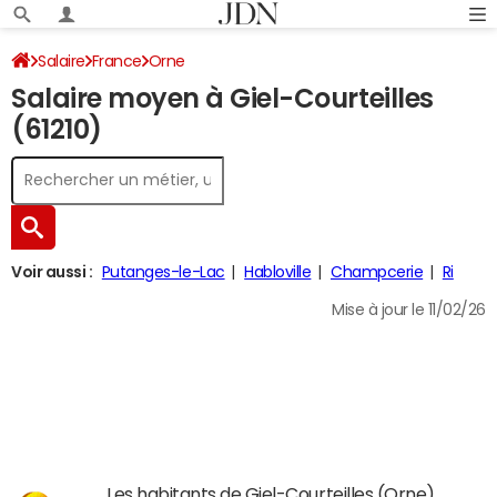
Salaire
France
Orne
Salaire moyen à Giel-Courteilles
(61210)
Voir aussi :
Putanges-le-Lac
Habloville
Champcerie
Ri
Mise à jour le 11/02/26
Les habitants de Giel-Courteilles (Orne)