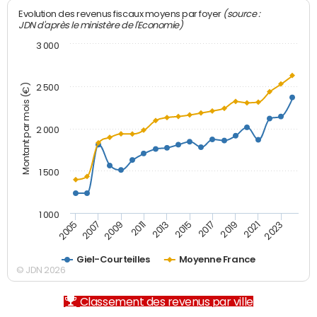
(source :
Evolution des revenus fiscaux moyens par foyer
JDN d'après le ministère de l'Economie)
3 000
Montant par mois (€)
2 500
2 000
1 500
1 000
2007
2017
2009
2019
2011
2021
2013
2023
2005
2015
Giel-Courteilles
Moyenne France
© JDN 2026
Classement des revenus par ville