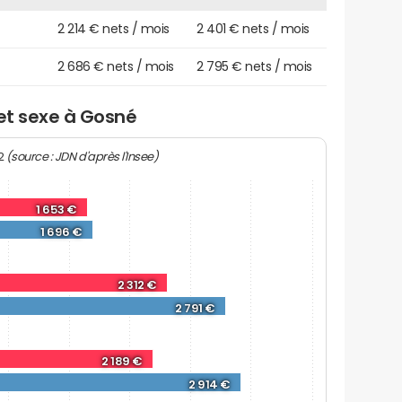
2 214 € nets / mois
2 401 € nets / mois
2 686 € nets / mois
2 795 € nets / mois
 et sexe à Gosné
(source : JDN d'après l'Insee)
22
1 653 €
1 696 €
2 312 €
2 791 €
2 189 €
2 914 €