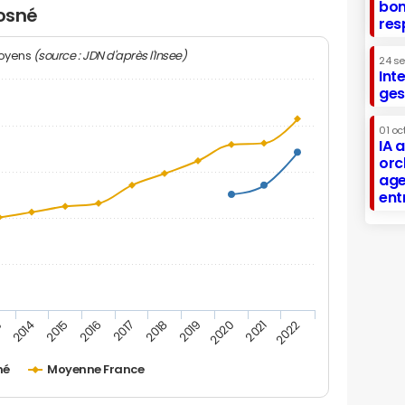
bon
Gosné
res
(source : JDN d'après l'Insee)
moyens
24 s
Int
ges
01 oc
IA 
orc
age
ent
2019
2015
2022
2018
2014
2021
2017
3
2020
2016
né
Moyenne France