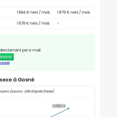
1 884 € nets / mois
1 879 € nets / mois
1 978 € nets / mois
-
directement par e-mail.
abonne
tialité
r sexe à Gosné
(source : JDN d'après l'Insee)
moyens
2 686 €