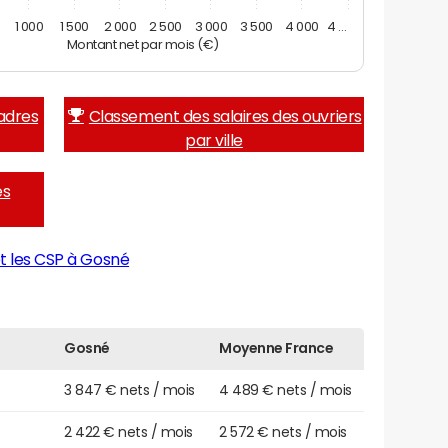
1 000
1 500
2 000
2 500
3 000
3 500
4 000
4 …
Montant net par mois (€)
adres
Classement des salaires des ouvriers
par ville
es
t les CSP à Gosné
Gosné
Moyenne France
3 847 € nets / mois
4 489 € nets / mois
2 422 € nets / mois
2 572 € nets / mois