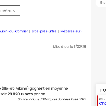
Aubin-du-Cormier
Ercé-près-Liffré
Mézières-sur-
Mise à jour le 11/02/26
é (Ille-et-Vilaine) gagnent en moyenne
FO
 soit
29 820 € nets
par an.
Source : calculs JDN d'après données Insee, 2022
03 s
Cha