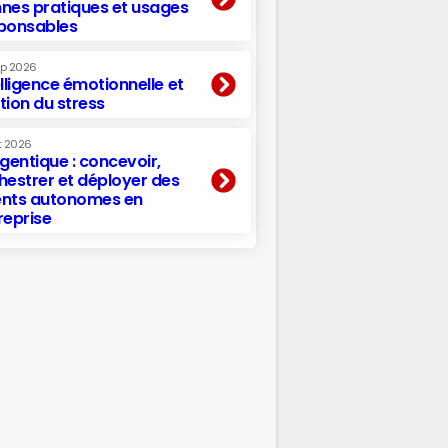
nes pratiques et usages
ponsables
ep 2026
elligence émotionnelle et
tion du stress
t 2026
agentique : concevoir,
hestrer et déployer des
nts autonomes en
reprise