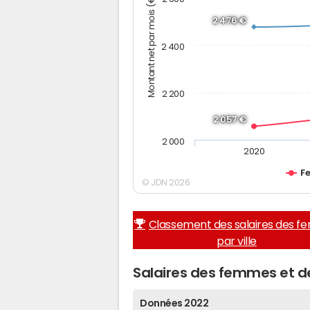
Montant net par mois (€)
2 476 €
2 400
2 200
2 057 €
2 000
2020
F
© JDN 2026
Classement des salaires des 
par ville
Salaires des femmes et 
Données 2022