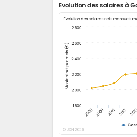
Evolution des salaires à 
Evolution des salaires nets mensuels 
2 800
2 600
Montant net par mois (€)
2 400
2 200
2 000
1 800
2012
2010
2009
201
2008
Gos
© JDN 2026