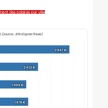
ent des salaires par ville
(source : JDN d'après l'Insee)
22
3 847 €
2 422 €
1 884 €
1 978 €