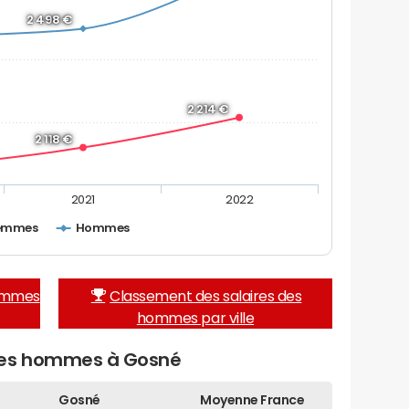
2 498 €
2 214 €
2 118 €
2021
2022
emmes
Hommes
femmes
Classement des salaires des
hommes par ville
des hommes à Gosné
Gosné
Moyenne France