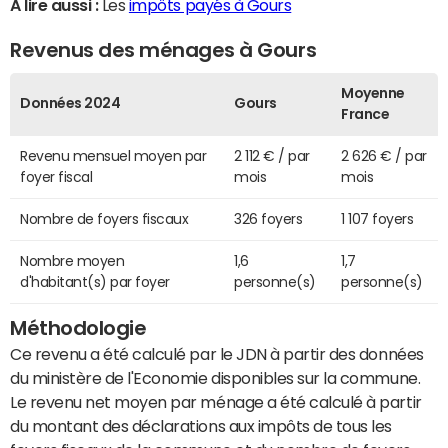
A lire aussi :
Les
impôts payés à Gours
Revenus des ménages à Gours
Moyenne
Données 2024
Gours
France
Revenu mensuel moyen par
2 112 € / par
2 626 € / par
foyer fiscal
mois
mois
Nombre de foyers fiscaux
326 foyers
1 107 foyers
Nombre moyen
1,6
1,7
d'habitant(s) par foyer
personne(s)
personne(s)
Méthodologie
Ce revenu a été calculé par le JDN à partir des données
du ministère de l'Economie disponibles sur la commune.
Le revenu net moyen par ménage a été calculé à partir
du montant des déclarations aux impôts de tous les