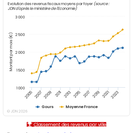
(source :
Evolution des revenus fiscaux moyens par foyer
JDN d'après le ministère de l'Economie)
3 000
Montant par mois (€)
2 500
2 000
1 500
1 000
2007
2017
2009
2019
2011
2021
2013
2023
2005
2015
Gours
Moyenne France
© JDN 2026
Classement des revenus par ville