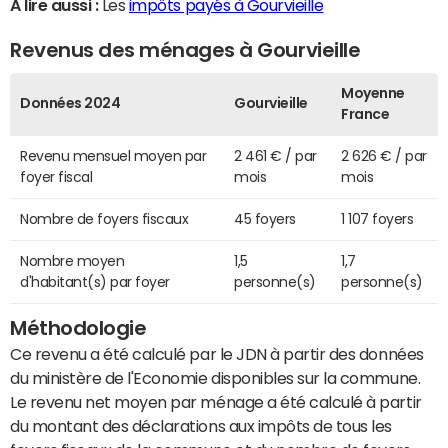
A lire aussi :
Les
impôts payés à Gourvieille
Revenus des ménages à Gourvieille
Moyenne
Données 2024
Gourvieille
France
Revenu mensuel moyen par
2 461 € / par
2 626 € / par
foyer fiscal
mois
mois
Nombre de foyers fiscaux
45 foyers
1 107 foyers
Nombre moyen
1,5
1,7
d'habitant(s) par foyer
personne(s)
personne(s)
Méthodologie
Ce revenu a été calculé par le JDN à partir des données
du ministère de l'Economie disponibles sur la commune.
Le revenu net moyen par ménage a été calculé à partir
du montant des déclarations aux impôts de tous les