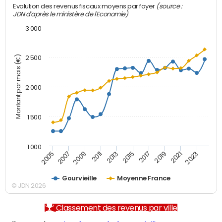
(source :
Evolution des revenus fiscaux moyens par foyer
JDN d'après le ministère de l'Economie)
3 000
Montant par mois (€)
2 500
2 000
1 500
1 000
2007
2017
2009
2019
2011
2021
2013
2023
2005
2015
Gourvieille
Moyenne France
© JDN 2026
Classement des revenus par ville