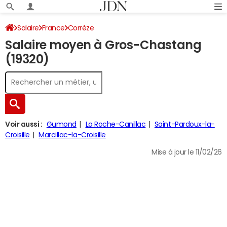
Salaire
France
Corrèze
Salaire moyen à Gros-Chastang
(19320)
Voir aussi :
Gumond
La Roche-Canillac
Saint-Pardoux-la-
Croisille
Marcillac-la-Croisille
Mise à jour le 11/02/26