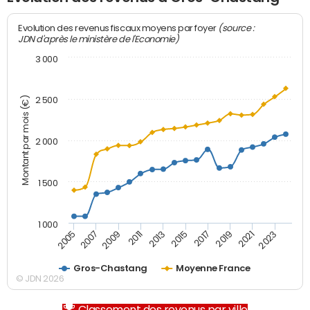
(source :
Evolution des revenus fiscaux moyens par foyer
JDN d'après le ministère de l'Economie)
3 000
Montant par mois (€)
2 500
2 000
1 500
1 000
2007
2017
2009
2019
2011
2021
2013
2023
2005
2015
Gros-Chastang
Moyenne France
© JDN 2026
Classement des revenus par ville