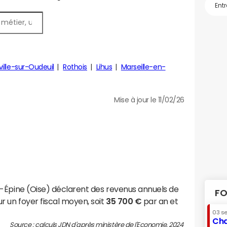
ville-sur-Oudeuil
Rothois
Lihus
Marseille-en-
Mise à jour le 11/02/26
-Épine (Oise) déclarent des revenus annuels de
FO
r un foyer fiscal moyen, soit
35 700 €
par an et
03 s
Cha
Source : calculs JDN d'après ministère de l'Economie, 2024