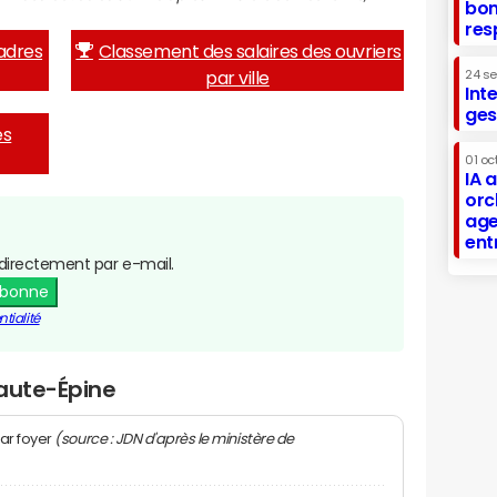
bon
res
adres
Classement des salaires des ouvriers
par ville
24 s
Int
ges
es
01 oc
IA 
orc
age
ent
directement par e-mail.
abonne
tialité
Haute-Épine
(source : JDN d'après le ministère de
ar foyer