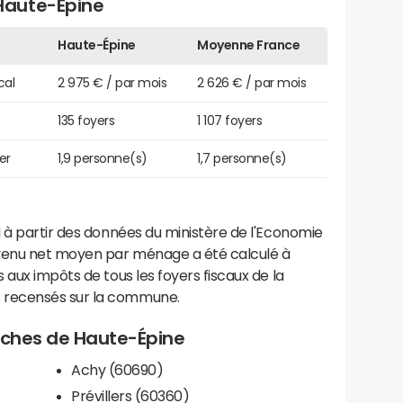
Haute-Épine
Haute-Épine
Moyenne France
cal
2 975 € / par mois
2 626 € / par mois
135 foyers
1 107 foyers
er
1,9 personne(s)
1,7 personne(s)
 à partir des données du ministère de l'Economie
evenu net moyen par ménage a été calculé à
 aux impôts de tous les foyers fiscaux de la
 recensés sur la commune.
roches de Haute-Épine
Achy (60690)
Prévillers (60360)