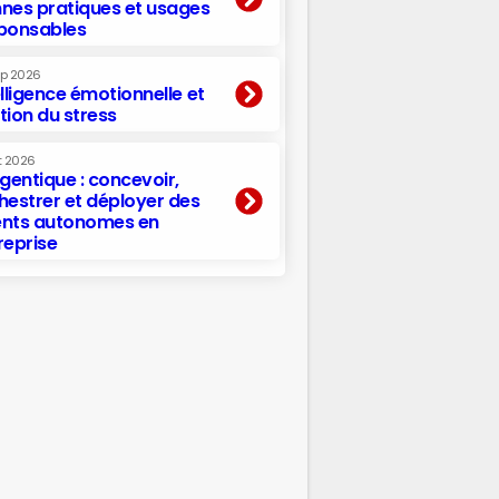
nes pratiques et usages
ponsables
ep 2026
elligence émotionnelle et
tion du stress
t 2026
agentique : concevoir,
hestrer et déployer des
nts autonomes en
reprise