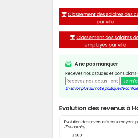
Classement des salaires des c
par ville
Classement des salaires d
employés par ville
A ne pas manquer
Recevez nos astuces et bons plans 
Je m'
En savoir plus sur notre politique de confiden
Evolution des revenus à 
Evolution des revenus fiscaux moyens p
l'Economie)
3 500