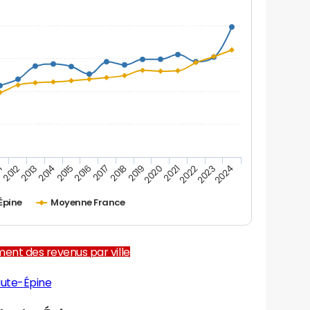
1
2012
2013
2014
2015
2016
2017
2018
2019
2020
2021
2022
2023
2024
Épine
Moyenne France
ent des revenus par ville
aute-Épine