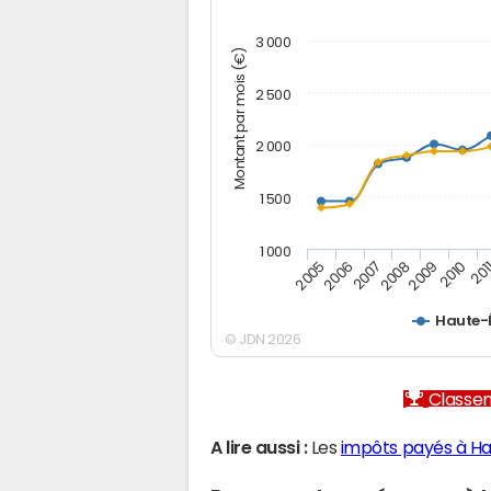
3 000
Montant par mois (€)
2 500
2 000
1 500
1 000
2005
2006
2007
2008
2009
2010
201
Haute-
© JDN 2026
Classem
A lire aussi :
Les
impôts payés à H