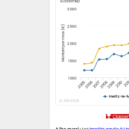
l'Economie)
3 000
Montant par mois (€)
2 500
2 000
1 500
1 000
2005
2006
2007
2008
2009
2010
201
Heiltz-le
© JDN 2026
Classem