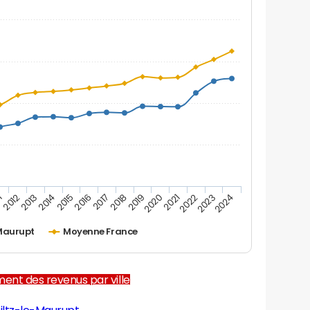
1
2012
2013
2014
2015
2016
2017
2018
2019
2020
2021
2022
2023
2024
-Maurupt
Moyenne France
ent des revenus par ville