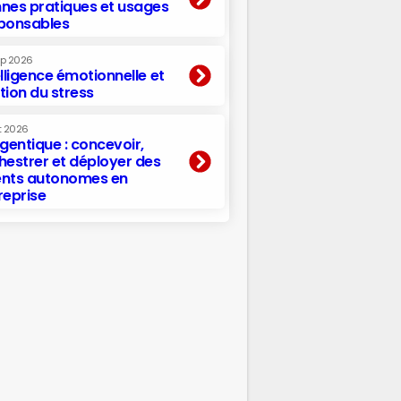
nes pratiques et usages
ponsables
ep 2026
elligence émotionnelle et
tion du stress
t 2026
agentique : concevoir,
hestrer et déployer des
nts autonomes en
reprise