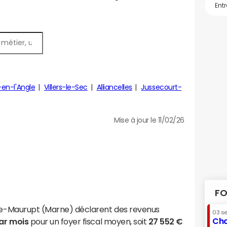
en-l'Angle
Villers-le-Sec
Alliancelles
Jussecourt-
Mise à jour le 11/02/26
FO
-le-Maurupt (Marne) déclarent des revenus
03 s
Cha
par mois
pour un foyer fiscal moyen, soit
27 552 €