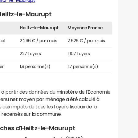
iltz-le-Maurupt
eiltz-le-Maurupt
Heiltz-le-Maurupt
Moyenne France
cal
2 296 € / par mois
2 626 € / par mois
227 foyers
1 107 foyers
er
1,9 personne(s)
1,7 personne(s)
 à partir des données du ministère de l'Economie
evenu net moyen par ménage a été calculé à
 aux impôts de tous les foyers fiscaux de la
 recensés sur la commune.
roches d'Heiltz-le-Maurupt