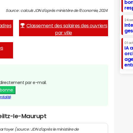
bon
res
Source : calculs JDN d'après ministère de l'Economie, 2024
24 s
Int
adres
Classement des salaires des ouvriers
ges
par ville
01 oc
es
IA 
orc
age
ent
directement par e-mail.
abonne
tialité
eiltz-le-Maurupt
(source : JDN d'après le ministère de
ar foyer