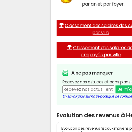
par an et par foyer.
Classement des salaires des c
par ville
Classement des salaires d
employés par ville
A ne pas manquer
Recevez nos astuces et bons plans 
Je m'
En savoir plus sur notre politique de confiden
Evolution des revenus à H
Evolution des revenus fiscaux moyens p