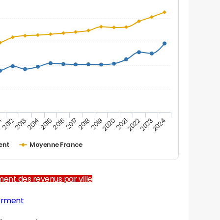
1
2012
2013
2014
2015
2016
2017
2018
2019
2020
2021
2022
2023
2024
ent
Moyenne France
ent des revenus par ville
erment