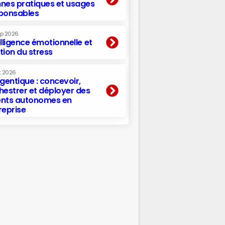
nes pratiques et usages
ponsables
ep 2026
elligence émotionnelle et
tion du stress
t 2026
agentique : concevoir,
hestrer et déployer des
nts autonomes en
reprise