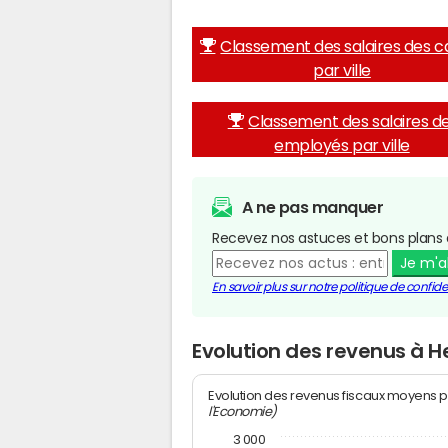
Classement des salaires des c
par ville
Classement des salaires d
employés par ville
A ne pas manquer
Recevez nos astuces et bons plans 
Je m'
En savoir plus sur notre politique de confiden
Evolution des revenus à 
Evolution des revenus fiscaux moyens p
l'Economie)
3 000