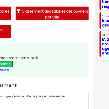
bon
res
adres
Classement des salaires des ouvriers
par ville
24 s
Int
ges
es
01 oc
IA 
orc
age
ent
directement par e-mail.
abonne
tialité
Herment
(source : JDN d'après le ministère de
ar foyer