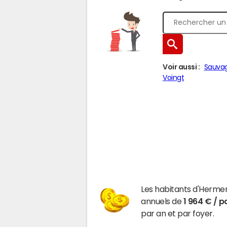
Voir aussi :
Sauva
Voingt
Les habitants d'Herm
annuels de
1 964 € / p
par an et par foyer.