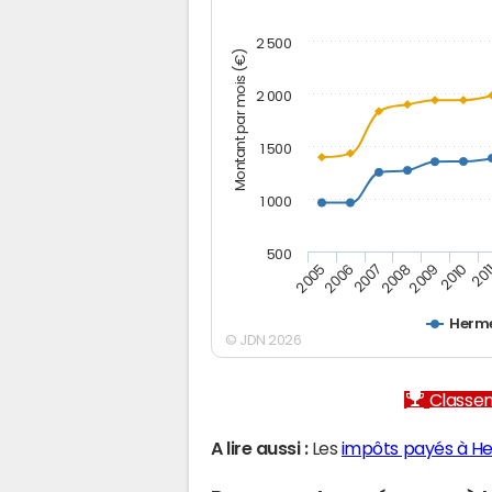
2 500
Montant par mois (€)
2 000
1 500
1 000
500
2005
2006
2007
2008
2009
2010
201
Herm
© JDN 2026
Classem
A lire aussi :
Les
impôts payés à H