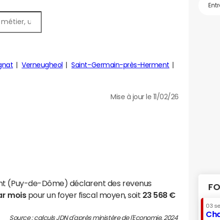
gnat
Verneugheol
Saint-Germain-près-Herment
Mise à jour le 11/02/26
ent (Puy-de-Dôme) déclarent des revenus
FO
ar mois
pour un foyer fiscal moyen, soit
23 568 €
03 s
Cha
Source : calculs JDN d'après ministère de l'Economie, 2024