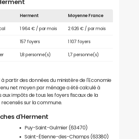
Herment
Herment
Moyenne France
cal
1 964 € / par mois
2 626 € / par mois
157 foyers
1 107 foyers
er
1,8 personne(s)
1,7 personne(s)
 à partir des données du ministère de l'Economie
evenu net moyen par ménage a été calculé à
 aux impôts de tous les foyers fiscaux de la
 recensés sur la commune.
roches d'Herment
Puy-Saint-Gulmier (63470)
Saint-Étienne-des-Champs (63380)