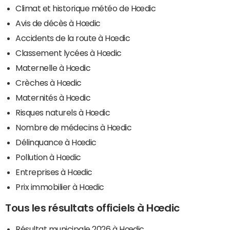
Climat et historique météo de Hœdic
Avis de décès à Hœdic
Accidents de la route à Hœdic
Classement lycées à Hœdic
Maternelle à Hœdic
Crèches à Hœdic
Maternités à Hœdic
Risques naturels à Hœdic
Nombre de médecins à Hœdic
Délinquance à Hœdic
Pollution à Hœdic
Entreprises à Hœdic
Prix immobilier à Hœdic
Tous les résultats officiels à Hœdic
Résultat municipale 2026 à Hœdic