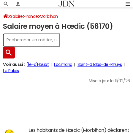
Salaire
France
Morbihan
Salaire moyen à Hœdic (56170)
Voir aussi :
Île-d'Houat
Locmaria
Saint-Gildas-de-Rhuys
Le Palais
Mise à jour le 11/02/26
Les habitants de Hœdic (Morbihan) déclarent