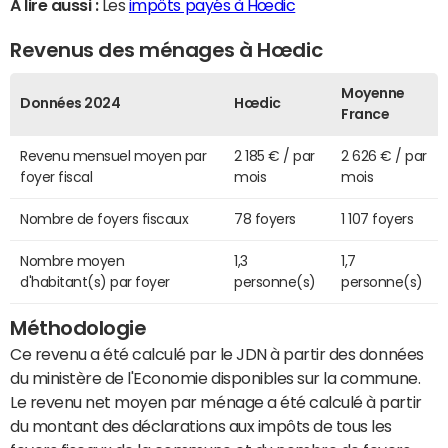
A lire aussi :
Les
impôts payés à Hœdic
Revenus des ménages à Hœdic
Moyenne
Données 2024
Hœdic
France
Revenu mensuel moyen par
2 185 € / par
2 626 € / par
foyer fiscal
mois
mois
Nombre de foyers fiscaux
78 foyers
1 107 foyers
Nombre moyen
1,3
1,7
d'habitant(s) par foyer
personne(s)
personne(s)
Méthodologie
Ce revenu a été calculé par le JDN à partir des données
du ministère de l'Economie disponibles sur la commune.
Le revenu net moyen par ménage a été calculé à partir
du montant des déclarations aux impôts de tous les