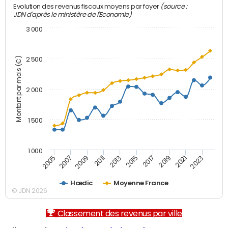
(source :
Evolution des revenus fiscaux moyens par foyer
JDN d'après le ministère de l'Economie)
3 000
Montant par mois (€)
2 500
2 000
1 500
1 000
2007
2017
2009
2019
2011
2021
2013
2023
2005
2015
Hœdic
Moyenne France
© JDN 2026
Classement des revenus par ville