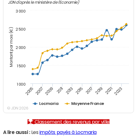
JDN d'après le ministère de l'Economie)
3 000
Montant par mois (€)
2 500
2 000
1 500
1 000
2007
2017
2009
2019
2011
2021
2013
2023
2005
2015
Locmaria
Moyenne France
© JDN 2026
Classement des revenus par ville
A lire aussi :
Les
impôts payés à Locmaria