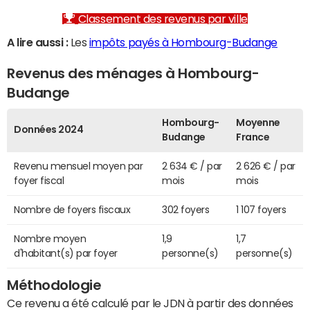
Classement des revenus par ville
A lire aussi :
Les
impôts payés à Hombourg-Budange
Revenus des ménages à Hombourg-
Budange
Hombourg-
Moyenne
Données 2024
Budange
France
Revenu mensuel moyen par
2 634 € / par
2 626 € / par
foyer fiscal
mois
mois
Nombre de foyers fiscaux
302 foyers
1 107 foyers
Nombre moyen
1,9
1,7
d'habitant(s) par foyer
personne(s)
personne(s)
Méthodologie
Ce revenu a été calculé par le JDN à partir des données