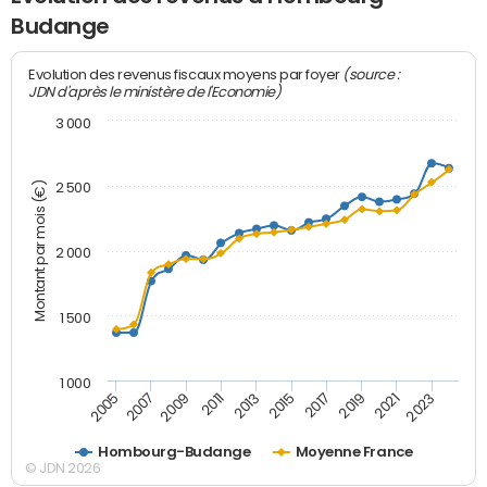
Budange
(source :
Evolution des revenus fiscaux moyens par foyer
JDN d'après le ministère de l'Economie)
3 000
Montant par mois (€)
2 500
2 000
1 500
1 000
2007
2017
2009
2019
2011
2021
2013
2023
2005
2015
Hombourg-Budange
Moyenne France
© JDN 2026