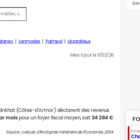
zlanec
Lanmodez
Paimpol
Lézardrieux
Mise à jour le 11/02/26
e-Bréhat (Côtes-d'Armor) déclarent des revenus
par mois
pour un foyer fiscal moyen, soit
34 284 €
FO
03 s
Source : calculs JDN d'après ministère de l'Economie, 2024
Cha