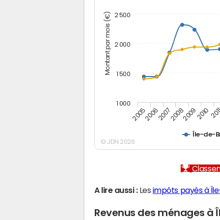
Montant par mois (€)
2 500
2 000
1 500
1 000
2005
2006
2007
2008
2009
2010
201
Île-de-
© JDN 2026
Classem
A lire aussi :
Les
impôts payés à Îl
Revenus des ménages à Î