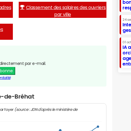
bon
adres
Classement des salaires des ouvriers
res
par ville
24 s
Int
es
ges
01 oc
IA 
orc
age
directement par e-mail.
ent
abonne
tialité
le-de-Bréhat
(source : JDN d'après le ministère de
ar foyer