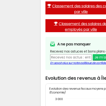
Classement des salaires des c
par ville
Classement des salaires d
employés par ville
A ne pas manquer
Recevez nos astuces et bons plans 
Je m'
En savoir plus sur notre politique de confiden
Evolution des revenus à Î
Evolution des revenus fiscaux moyens p
l'Economie)
3 000