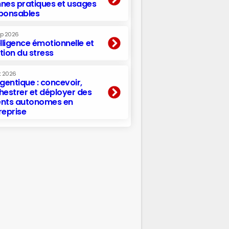
nes pratiques et usages
ponsables
ep 2026
elligence émotionnelle et
tion du stress
t 2026
agentique : concevoir,
hestrer et déployer des
nts autonomes en
reprise