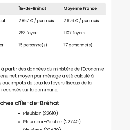
Île-de-Bréhat
Moyenne France
cal
2 857 € / par mois
2 626 € / par mois
283 foyers
1 107 foyers
er
1,5 personne(s)
1,7 personne(s)
 à partir des données du ministère de l'Economie
evenu net moyen par ménage a été calculé à
 aux impôts de tous les foyers fiscaux de la
 recensés sur la commune.
roches d'Île-de-Bréhat
Pleubian (22610)
Pleumeur-Gautier (22740)
Plouézec (22470)