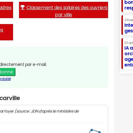
bon
adres
Classement des salaires des ouvriers
res
par ville
24 s
Int
es
ges
01 oc
IA 
orc
age
directement par e-mail.
ent
abonne
tialité
carville
(source : JDN d'après le ministère de
ar foyer