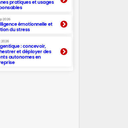
nes pratiques et usages
ponsables
ep 2026
elligence émotionnelle et
tion du stress
t 2026
agentique : concevoir,
hestrer et déployer des
nts autonomes en
reprise