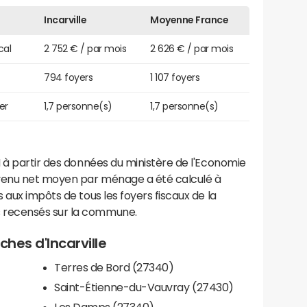
Incarville
Moyenne France
cal
2 752 € / par mois
2 626 € / par mois
794 foyers
1 107 foyers
er
1,7 personne(s)
1,7 personne(s)
 à partir des données du ministère de l'Economie
evenu net moyen par ménage a été calculé à
 aux impôts de tous les foyers fiscaux de la
 recensés sur la commune.
ches d'Incarville
Terres de Bord (27340)
Saint-Étienne-du-Vauvray (27430)
Les Damps (27340)