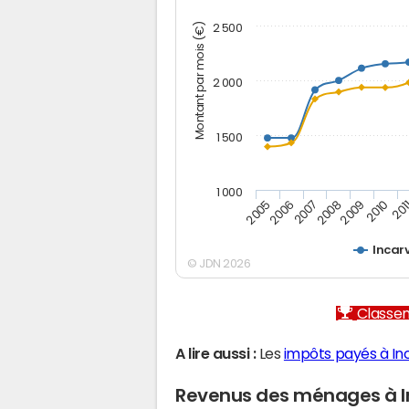
Montant par mois (€)
2 500
2 000
1 500
1 000
2005
2006
2007
2008
2009
2010
201
Incarv
© JDN 2026
Classem
A lire aussi :
Les
impôts payés à Inc
Revenus des ménages à In