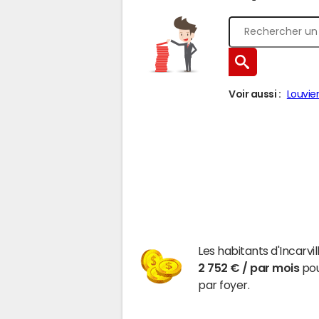
Voir aussi :
Louvie
Les habitants d'Incarvi
2 752 € / par mois
pou
par foyer.