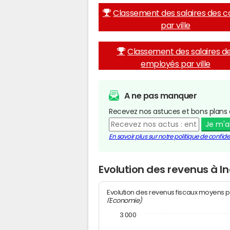
Classement des salaires des c
par ville
Classement des salaires d
employés par ville
A ne pas manquer
Recevez nos astuces et bons plans 
Je m'
En savoir plus sur notre politique de confiden
Evolution des revenus à In
Evolution des revenus fiscaux moyens p
l'Economie)
3 000