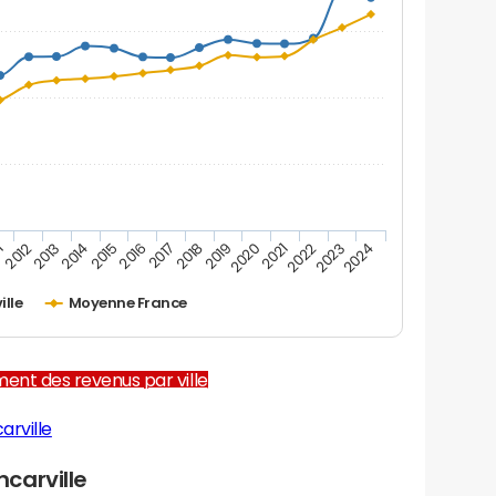
1
2012
2013
2014
2015
2016
2017
2018
2019
2020
2021
2022
2023
2024
ille
Moyenne France
ent des revenus par ville
arville
carville