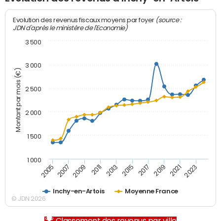
(source :
Evolution des revenus fiscaux moyens par foyer
JDN d'après le ministère de l'Economie)
3 500
3 000
Montant par mois (€)
2 500
2 000
1 500
1 000
2007
2017
2009
2019
2011
2021
2013
2023
2005
2015
Inchy-en-Artois
Moyenne France
© JDN 2026
Classement des revenus par ville