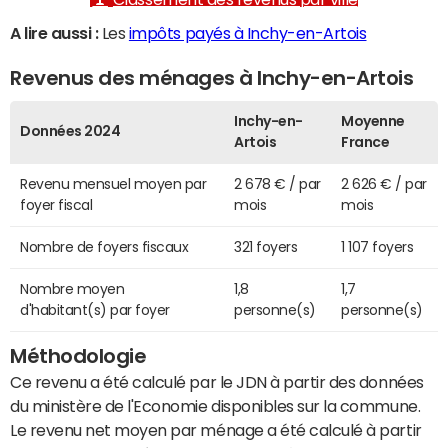
A lire aussi :
Les
impôts payés à Inchy-en-Artois
Revenus des ménages à Inchy-en-Artois
Inchy-en-
Moyenne
Données 2024
Artois
France
Revenu mensuel moyen par
2 678 € / par
2 626 € / par
foyer fiscal
mois
mois
Nombre de foyers fiscaux
321 foyers
1 107 foyers
Nombre moyen
1,8
1,7
d'habitant(s) par foyer
personne(s)
personne(s)
Méthodologie
Ce revenu a été calculé par le JDN à partir des données
du ministère de l'Economie disponibles sur la commune.
Le revenu net moyen par ménage a été calculé à partir