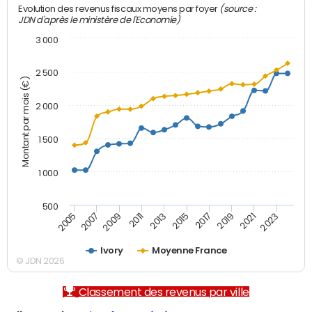
(source :
Evolution des revenus fiscaux moyens par foyer
JDN d'après le ministère de l'Economie)
3 000
2 500
Montant par mois (€)
2 000
1 500
1 000
500
2007
2017
2009
2019
2011
2021
2013
2023
2005
2015
Ivory
Moyenne France
© JDN 2026
Classement des revenus par ville