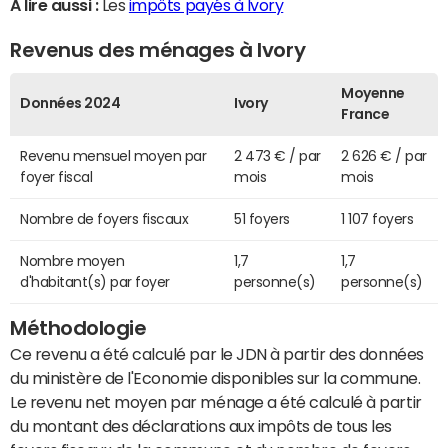
A lire aussi :
Les
impôts payés à Ivory
Revenus des ménages à Ivory
Moyenne
Données 2024
Ivory
France
Revenu mensuel moyen par
2 473 € / par
2 626 € / par
foyer fiscal
mois
mois
Nombre de foyers fiscaux
51 foyers
1 107 foyers
Nombre moyen
1,7
1,7
d'habitant(s) par foyer
personne(s)
personne(s)
Méthodologie
Ce revenu a été calculé par le JDN à partir des données
du ministère de l'Economie disponibles sur la commune.
Le revenu net moyen par ménage a été calculé à partir
du montant des déclarations aux impôts de tous les