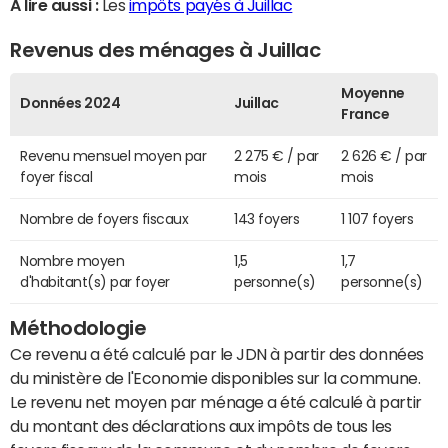
A lire aussi :
Les
impôts payés à Juillac
Revenus des ménages à Juillac
Moyenne
Données 2024
Juillac
France
Revenu mensuel moyen par
2 275 € / par
2 626 € / par
foyer fiscal
mois
mois
Nombre de foyers fiscaux
143 foyers
1 107 foyers
Nombre moyen
1,5
1,7
d'habitant(s) par foyer
personne(s)
personne(s)
Méthodologie
Ce revenu a été calculé par le JDN à partir des données
du ministère de l'Economie disponibles sur la commune.
Le revenu net moyen par ménage a été calculé à partir
du montant des déclarations aux impôts de tous les