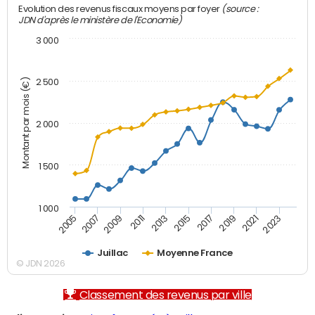
(source :
Evolution des revenus fiscaux moyens par foyer
JDN d'après le ministère de l'Economie)
3 000
Montant par mois (€)
2 500
2 000
1 500
1 000
2007
2017
2009
2019
2011
2021
2013
2023
2005
2015
Juillac
Moyenne France
© JDN 2026
Classement des revenus par ville