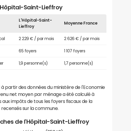
ôpital-Saint-Lieffroy
L'Hôpital-Saint-
Moyenne France
Lieffroy
cal
2 229 € / par mois
2 626 € / par mois
65 foyers
1 107 foyers
er
1,9 personne(s)
1,7 personne(s)
 à partir des données du ministère de l'Economie
evenu net moyen par ménage a été calculé à
 aux impôts de tous les foyers fiscaux de la
 recensés sur la commune.
oches de l'Hôpital-Saint-Lieffroy