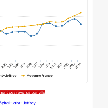
1
2012
2013
2014
2015
2016
2017
2018
2019
2020
2021
2022
2023
2024
nt-Lieffroy
Moyenne France
ent des revenus par ville
ôpital-Saint-Lieffroy