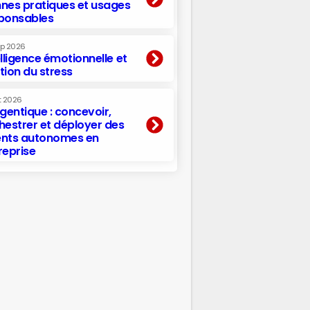
nes pratiques et usages
ponsables
ep 2026
elligence émotionnelle et
tion du stress
t 2026
agentique : concevoir,
hestrer et déployer des
nts autonomes en
reprise