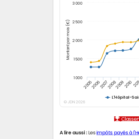
3 000
Montant par mois (€)
2 500
2 000
1 500
1 000
2005
2006
2007
2008
2009
2010
201
L'Hôpital-Sai
© JDN 2026
Classem
A lire aussi :
Les
impôts payés à l'H