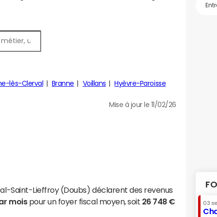
ne-lès-Clerval
Branne
Voillans
Hyèvre-Paroisse
Mise à jour le 11/02/26
FO
ital-Saint-Lieffroy (Doubs) déclarent des revenus
par mois
pour un foyer fiscal moyen, soit
26 748 €
03 s
Cha