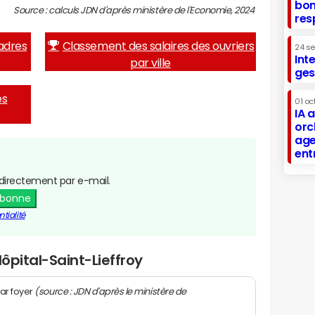
bon
Source : calculs JDN d'après ministère de l'Economie, 2024
res
adres
Classement des salaires des ouvriers
24 s
Int
par ville
ges
es
01 oc
IA 
orc
age
ent
directement par e-mail.
abonne
tialité
Hôpital-Saint-Lieffroy
(source : JDN d'après le ministère de
ar foyer