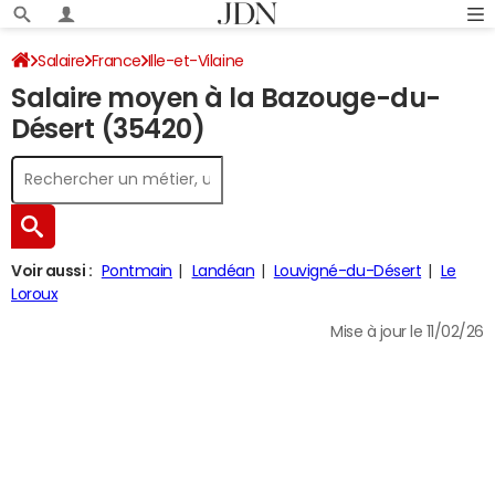
Salaire
France
Ille-et-Vilaine
Salaire moyen à la Bazouge-du-
Désert (35420)
Voir aussi :
Pontmain
Landéan
Louvigné-du-Désert
Le
Loroux
Mise à jour le 11/02/26