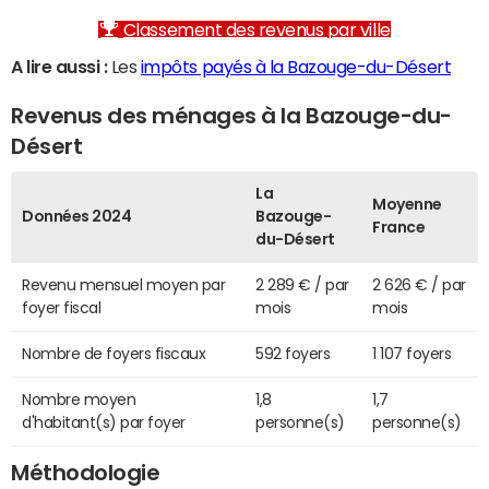
Classement des revenus par ville
A lire aussi :
Les
impôts payés à la Bazouge-du-Désert
Revenus des ménages à la Bazouge-du-
Désert
La
Moyenne
Données 2024
Bazouge-
France
du-Désert
Revenu mensuel moyen par
2 289 € / par
2 626 € / par
foyer fiscal
mois
mois
Nombre de foyers fiscaux
592 foyers
1 107 foyers
Nombre moyen
1,8
1,7
d'habitant(s) par foyer
personne(s)
personne(s)
Méthodologie