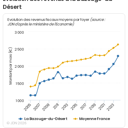
Désert
(source :
Evolution des revenus fiscaux moyens par foyer
JDN d'après le ministère de l'Economie)
3 000
Montant par mois (€)
2 500
2 000
1 500
1 000
2007
2017
2009
2019
2011
2021
2013
2023
2005
2015
La Bazouge-du-Désert
Moyenne France
© JDN 2026