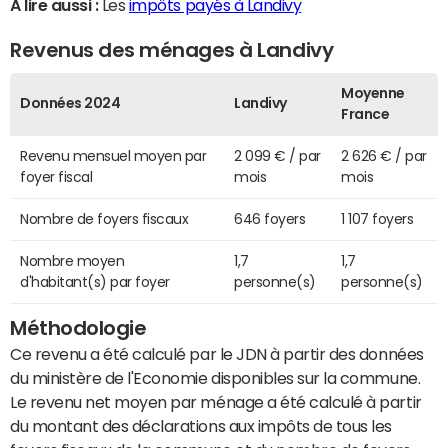
A lire aussi :
Les
impôts payés à Landivy
Revenus des ménages à Landivy
Moyenne
Données 2024
Landivy
France
Revenu mensuel moyen par
2 099 € / par
2 626 € / par
foyer fiscal
mois
mois
Nombre de foyers fiscaux
646 foyers
1 107 foyers
Nombre moyen
1,7
1,7
d'habitant(s) par foyer
personne(s)
personne(s)
Méthodologie
Ce revenu a été calculé par le JDN à partir des données
du ministère de l'Economie disponibles sur la commune.
Le revenu net moyen par ménage a été calculé à partir
du montant des déclarations aux impôts de tous les