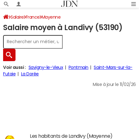
Salaire
France
Mayenne
Salaire moyen à Landivy (53190)
Voir aussi :
Savigny-le-Vieux
Pontmain
Saint-Mars-sur-la-
Futaie
La Dorée
Mise à jour le 11/02/26
Les habitants de Landivy (Mayenne)