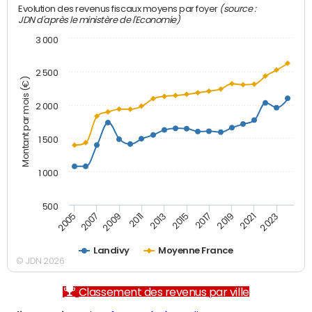
(source :
Evolution des revenus fiscaux moyens par foyer
JDN d'après le ministère de l'Economie)
3 000
2 500
Montant par mois (€)
2 000
1 500
1 000
500
2007
2017
2009
2019
2011
2021
2013
2023
2005
2015
Landivy
Moyenne France
© JDN 2026
Classement des revenus par ville