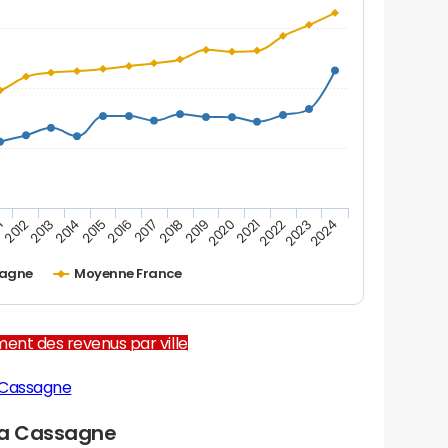
1
2012
2013
2014
2015
2016
2017
2018
2019
2020
2021
2022
2023
2024
sagne
Moyenne France
ent des revenus par ville
 Cassagne
la Cassagne