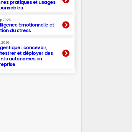
nes pratiques et usages
ponsables
ep 2026
elligence émotionnelle et
tion du stress
t 2026
agentique : concevoir,
hestrer et déployer des
nts autonomes en
reprise