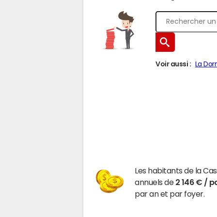
Voir aussi :
La Dor
Les habitants de la C
annuels de
2 146 € / p
par an et par foyer.