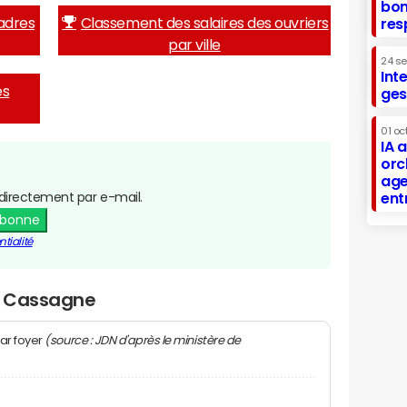
bon
adres
Classement des salaires des ouvriers
res
par ville
24 s
Int
es
ges
01 oc
IA 
orc
age
directement par e-mail.
ent
abonne
tialité
la Cassagne
(source : JDN d'après le ministère de
ar foyer