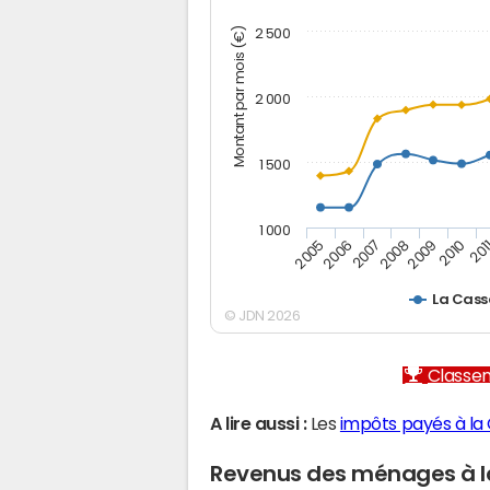
Montant par mois (€)
2 500
2 000
1 500
1 000
2005
2006
2007
2008
2009
2010
201
La Cas
© JDN 2026
Classem
A lire aussi :
Les
impôts payés à la
Revenus des ménages à 