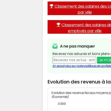
Classement des salaires des c
par ville
Classement des salaires d
employés par ville
A ne pas manquer
Recevez nos astuces et bons plans 
Je m'
En savoir plus sur notre politique de confiden
Evolution des revenus à 
Evolution des revenus fiscaux moyens p
l'Economie)
3 000