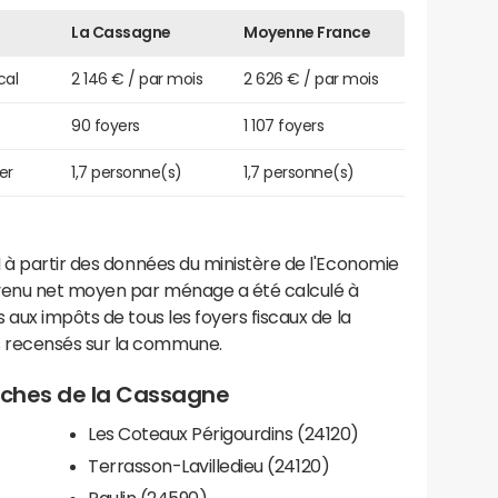
La Cassagne
Moyenne France
cal
2 146 € / par mois
2 626 € / par mois
90 foyers
1 107 foyers
er
1,7 personne(s)
1,7 personne(s)
 à partir des données du ministère de l'Economie
evenu net moyen par ménage a été calculé à
 aux impôts de tous les foyers fiscaux de la
 recensés sur la commune.
roches de la Cassagne
Les Coteaux Périgourdins (24120)
Terrasson-Lavilledieu (24120)
Paulin (24590)