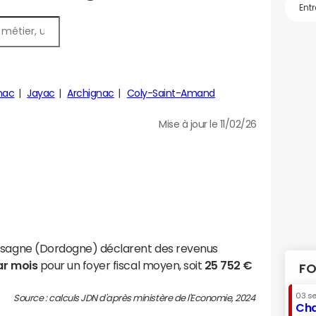
nac
Jayac
Archignac
Coly-Saint-Amand
Mise à jour le 11/02/26
assagne (Dordogne) déclarent des revenus
ar mois
pour un foyer fiscal moyen, soit
25 752 €
FO
03 s
Source : calculs JDN d'après ministère de l'Economie, 2024
Cha