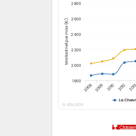
2 800
2 600
Montant net par mois (€)
2 400
2 200
2 000
1 800
2012
2010
2009
201
2008
La Chevr
© JDN 2026
Classem