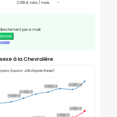
2 019 € nets / mois
-
directement par e-mail.
abonne
tialité
 sexe à la Chevrolière
(source : JDN d'après l'Insee)
moyens
2 686 €
2 555 €
2 460 €
2 390 €
2 166 €
2 053 €