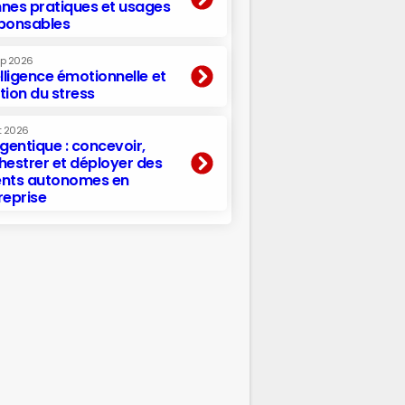
nes pratiques et usages
ponsables
ep 2026
elligence émotionnelle et
tion du stress
t 2026
agentique : concevoir,
hestrer et déployer des
nts autonomes en
reprise