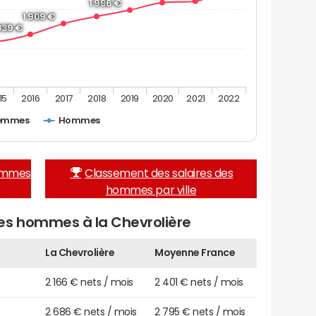
1 996 €
1 909 €
 839 €
15
2016
2017
2018
2019
2020
2021
2022
emmes
Hommes
femmes
Classement des salaires des
hommes par ville
es hommes à la Chevrolière
La Chevrolière
Moyenne France
2 166 € nets / mois
2 401 € nets / mois
2 686 € nets / mois
2 795 € nets / mois