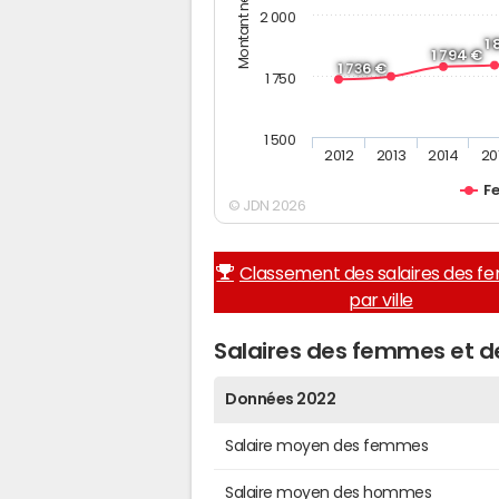
2 000
1
1 794 €
1 736 €
1 750
1 500
2012
2013
2014
20
F
© JDN 2026
Classement des salaires des 
par ville
Salaires des femmes et d
Données 2022
Salaire moyen des femmes
Salaire moyen des hommes