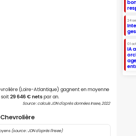
bon
res
24 s
Int
ges
01 oc
IA 
orc
age
ent
evrolière (Loire-Atlantique) gagnent en moyenne
 soit
29 646 € nets
par an.
Source : calculs JDN d'après données Insee, 2022
a Chevrolière
(source : JDN d'après l'Insee)
moyens