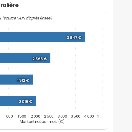
rolière
(source : JDN d'après l'Insee)
22
3 847 €
2 565 €
1 912 €
2 019 €
1 000
1 500
2 000
2 500
3 000
3 500
4 000
4 …
Montant net par mois (€)