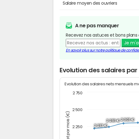
Salaire moyen des ouvriers
A ne pas manquer
Recevez nos astuces et bons plans 
Je m'
En savoir plus sur notre politique de confiden
Evolution des salaires par
Evolution des salaires nets mensuels 
2 750
2 500
Montant net par mois (€)
2 301 €
2 291 €
2 217 €
2 250