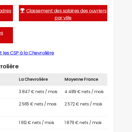
adres
Classement des salaires des ouvriers
par ville
es
 les CSP à la Chevrolière
rolière
La Chevrolière
Moyenne France
3 847 € nets / mois
4 489 € nets / mois
2 565 € nets / mois
2 572 € nets / mois
1 912 € nets / mois
1 879 € nets / mois