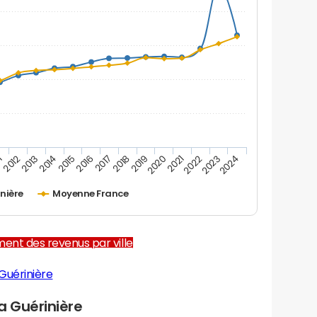
1
2012
2013
2014
2015
2016
2017
2018
2019
2020
2021
2022
2023
2024
inière
Moyenne France
ent des revenus par ville
Guérinière
 Guérinière