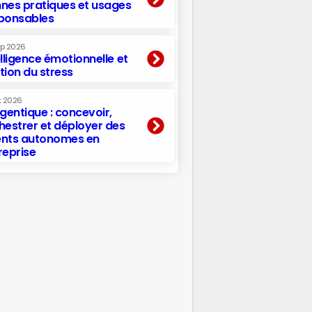
nes pratiques et usages
ponsables
ep 2026
elligence émotionnelle et
tion du stress
t 2026
agentique : concevoir,
hestrer et déployer des
nts autonomes en
reprise