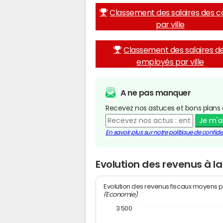
Classement des salaires des c
par ville
Classement des salaires d
employés par ville
A ne pas manquer
Recevez nos astuces et bons plans 
Je m'
En savoir plus sur notre politique de confiden
Evolution des revenus à la
Evolution des revenus fiscaux moyens p
l'Economie)
3 500