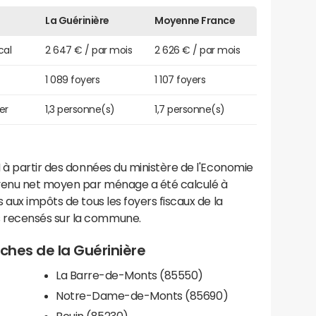
La Guérinière
Moyenne France
cal
2 647 € / par mois
2 626 € / par mois
1 089 foyers
1 107 foyers
er
1,3 personne(s)
1,7 personne(s)
 à partir des données du ministère de l'Economie
evenu net moyen par ménage a été calculé à
 aux impôts de tous les foyers fiscaux de la
 recensés sur la commune.
oches de la Guérinière
La Barre-de-Monts (85550)
Notre-Dame-de-Monts (85690)
Bouin (85230)