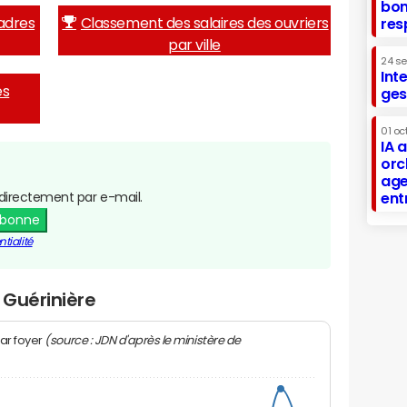
bon
adres
Classement des salaires des ouvriers
res
par ville
24 s
Int
es
ges
01 oc
IA 
orc
age
directement par e-mail.
ent
abonne
tialité
 Guérinière
(source : JDN d'après le ministère de
ar foyer