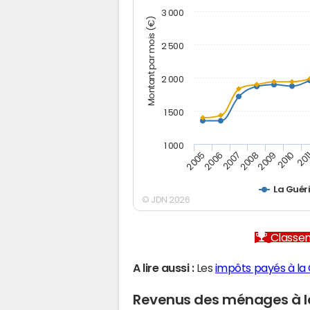
3 000
Montant par mois (€)
2 500
2 000
1 500
1 000
2005
2006
2007
2008
2009
2010
201
La Guér
© JDN 2026
Classem
A lire aussi :
Les
impôts payés à la 
Revenus des ménages à la