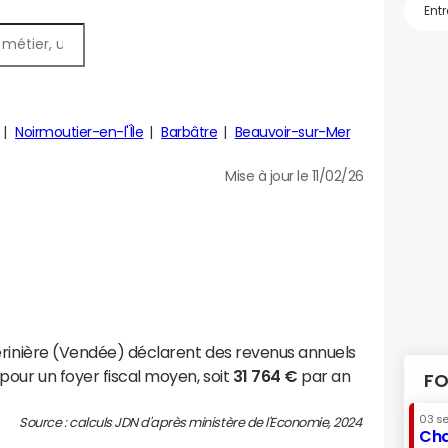
Noirmoutier-en-l'Île
Barbâtre
Beauvoir-sur-Mer
Mise à jour le 11/02/26
érinière (Vendée) déclarent des revenus annuels
pour un foyer fiscal moyen, soit
31 764 €
par an
FO
03 s
Source : calculs JDN d'après ministère de l'Economie, 2024
Cha