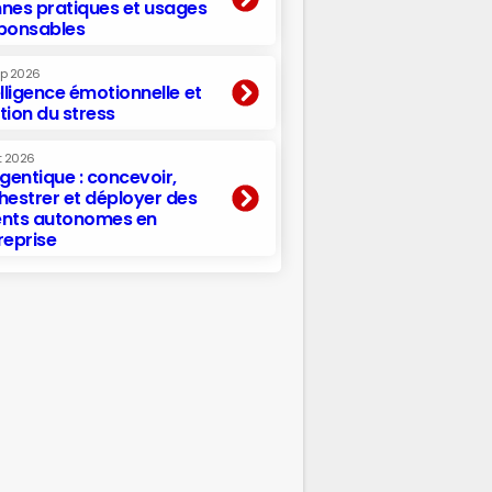
nes pratiques et usages
ponsables
ep 2026
elligence émotionnelle et
tion du stress
t 2026
agentique : concevoir,
hestrer et déployer des
nts autonomes en
reprise