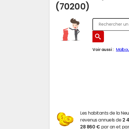
(70200)
Voir aussi :
Malbo
Les habitants de la Ne
revenus annuels de
2 
28 860 €
par an et par