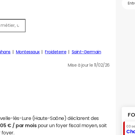
uhans
Montessaux
Froideterre
Saint-Germain
Mise à jour le 11/02/26
FO
uvelle-lès-Lure (Haute-Saône) déclarent des
405 € / par mois
pour un foyer fiscal moyen, soit
03 s
Cha
 foyer.