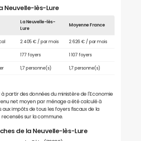
 Neuvelle-lès-Lure
La Neuvelle-lès-
Moyenne France
Lure
cal
2 405 € / par mois
2 626 € / par mois
177 foyers
1 107 foyers
er
1,7 personne(s)
1,7 personne(s)
 à partir des données du ministère de l'Economie
evenu net moyen par ménage a été calculé à
 aux impôts de tous les foyers fiscaux de la
 recensés sur la commune.
roches de la Neuvelle-lès-Lure