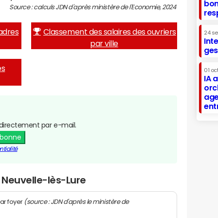
bon
Source : calculs JDN d'après ministère de l'Economie, 2024
res
adres
Classement des salaires des ouvriers
24 s
Int
par ville
ges
es
01 oc
IA 
orc
age
ent
directement par e-mail.
abonne
tialité
 Neuvelle-lès-Lure
(source : JDN d'après le ministère de
ar foyer