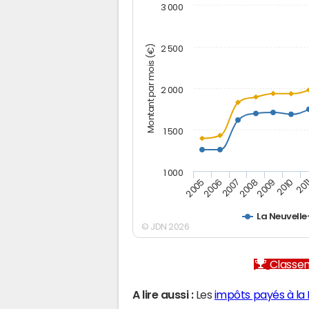
3 000
Montant par mois (€)
2 500
2 000
1 500
1 000
2005
2006
2007
2008
2009
2010
201
La Neuvelle
© JDN 2026
Classem
A lire aussi :
Les
impôts payés à la 