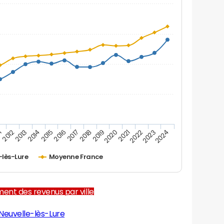
1
2012
2013
2014
2015
2016
2017
2018
2019
2020
2021
2022
2023
2024
-lès-Lure
Moyenne France
ent des revenus par ville
Neuvelle-lès-Lure