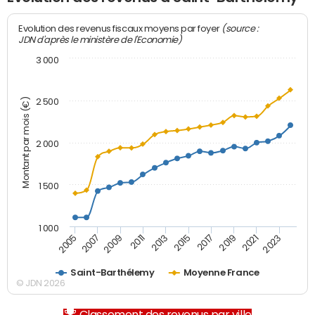
(source :
Evolution des revenus fiscaux moyens par foyer
JDN d'après le ministère de l'Economie)
3 000
Montant par mois (€)
2 500
2 000
1 500
1 000
2007
2017
2009
2019
2011
2021
2013
2023
2005
2015
Saint-Barthélemy
Moyenne France
© JDN 2026
Classement des revenus par ville