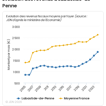
Penne
(source :
Evolution des revenus fiscaux moyens par foyer
JDN d'après le ministère de l'Economie)
3 000
2 500
Montant par mois (€)
2 000
1 500
1 000
500
2007
2017
2009
2019
2011
2021
2013
2023
2005
2015
Labastide-de-Penne
Moyenne France
© JDN 2026