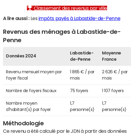
Classement des revenus par ville
A lire aussi :
Les
impôts payés à Labastide-de-Penne
Revenus des ménages à Labastide-de-
Penne
Labastide-
Moyenne
Données 2024
de-Penne
France
Revenu mensuel moyen par
1 865 € / par
2 626 € / par
foyer fiscal
mois
mois
Nombre de foyers fiscaux
75 foyers
1 107 foyers
Nombre moyen
1,7
1,7
d'habitant(s) par foyer
personne(s)
personne(s)
Méthodologie
Ce revenu a été calculé par le JDN à partir des données