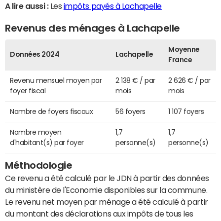
A lire aussi :
Les
impôts payés à Lachapelle
Revenus des ménages à Lachapelle
Moyenne
Données 2024
Lachapelle
France
Revenu mensuel moyen par
2 138 € / par
2 626 € / par
foyer fiscal
mois
mois
Nombre de foyers fiscaux
56 foyers
1 107 foyers
Nombre moyen
1,7
1,7
d'habitant(s) par foyer
personne(s)
personne(s)
Méthodologie
Ce revenu a été calculé par le JDN à partir des données
du ministère de l'Economie disponibles sur la commune.
Le revenu net moyen par ménage a été calculé à partir
du montant des déclarations aux impôts de tous les