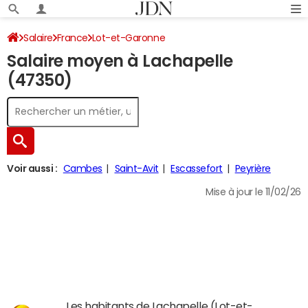
Salaire
France
Lot-et-Garonne
Salaire moyen à Lachapelle
(47350)
Voir aussi :
Cambes
Saint-Avit
Escassefort
Peyrière
Mise à jour le 11/02/26
Les habitants de Lachapelle (Lot-et-