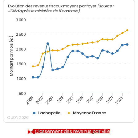
(source :
Evolution des revenus fiscaux moyens par foyer
JDN d'après le ministère de l'Economie)
3 000
2 500
Montant par mois (€)
2 000
1 500
1 000
500
2007
2017
2009
2019
2011
2021
2013
2023
2005
2015
Lachapelle
Moyenne France
© JDN 2026
Classement des revenus par ville