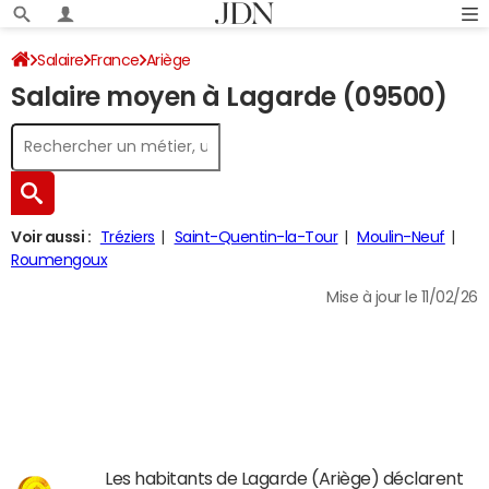
Salaire
France
Ariège
Salaire moyen à Lagarde (09500)
Voir aussi :
Tréziers
Saint-Quentin-la-Tour
Moulin-Neuf
Roumengoux
Mise à jour le 11/02/26
Les habitants de Lagarde (Ariège) déclarent