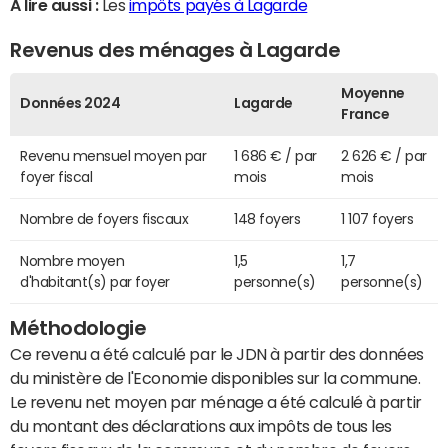
A lire aussi :
Les
impôts payés à Lagarde
Revenus des ménages à Lagarde
Moyenne
Données 2024
Lagarde
France
Revenu mensuel moyen par
1 686 € / par
2 626 € / par
foyer fiscal
mois
mois
Nombre de foyers fiscaux
148 foyers
1 107 foyers
Nombre moyen
1,5
1,7
d'habitant(s) par foyer
personne(s)
personne(s)
Méthodologie
Ce revenu a été calculé par le JDN à partir des données
du ministère de l'Economie disponibles sur la commune.
Le revenu net moyen par ménage a été calculé à partir
du montant des déclarations aux impôts de tous les