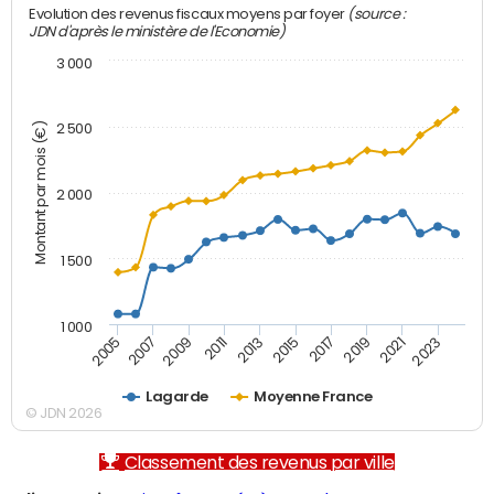
(source :
Evolution des revenus fiscaux moyens par foyer
JDN d'après le ministère de l'Economie)
3 000
Montant par mois (€)
2 500
2 000
1 500
1 000
2007
2017
2009
2019
2011
2021
2013
2023
2005
2015
Lagarde
Moyenne France
© JDN 2026
Classement des revenus par ville