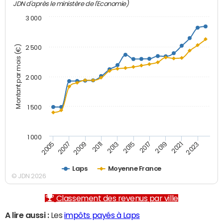
JDN d'après le ministère de l'Economie)
3 000
Montant par mois (€)
2 500
2 000
1 500
1 000
2007
2017
2009
2019
2011
2021
2013
2023
2005
2015
Laps
Moyenne France
© JDN 2026
Classement des revenus par ville
A lire aussi :
Les
impôts payés à Laps