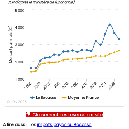
JDN d'après le ministère de l'Economie)
5 000
Montant par mois (€)
4 000
3 000
2 000
1 000
2007
2017
2005
2015
2013
2023
2011
2021
2009
2019
Le Bocasse
Moyenne France
© JDN 2026
Classement des revenus par ville
A lire aussi :
Les
impôts payés au Bocasse