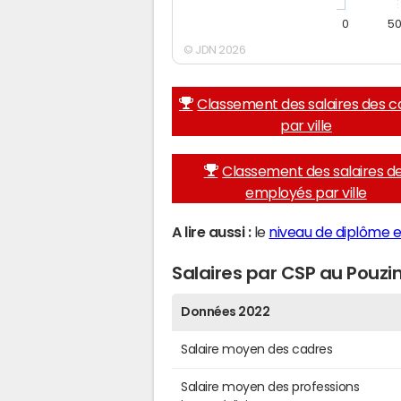
0
5
© JDN 2026
Classement des salaires des c
par ville
Classement des salaires d
employés par ville
A lire aussi :
le
niveau de diplôme e
Salaires par CSP au Pouzi
Données 2022
Salaire moyen des cadres
Salaire moyen des professions