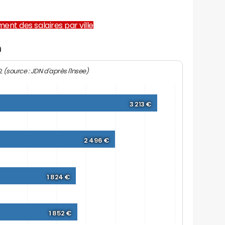
ent des salaires par ville
n
(source : JDN d'après l'Insee)
22
3 213 €
2 496 €
1 824 €
1 852 €