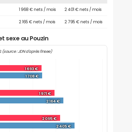
1 968 € nets / mois
2 401 € nets / mois
2 165 € nets / mois
2 795 € nets / mois
et sexe au Pouzin
(source : JDN d'après l'Insee)
22
1 693 €
1 708 €
1 971 €
2 164 €
2 095 €
2 405 €