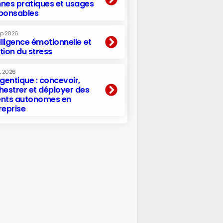
nes pratiques et usages
ponsables
ep 2026
elligence émotionnelle et
tion du stress
t 2026
agentique : concevoir,
hestrer et déployer des
nts autonomes en
reprise