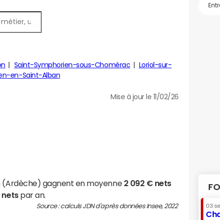
on
Saint-Symphorien-sous-Chomérac
Loriol-sur-
ien-en-Saint-Alban
Mise à jour le 11/02/26
zin (Ardèche) gagnent en moyenne
2 092 € nets
FO
 nets
par an.
Source : calculs JDN d'après données Insee, 2022
03 s
Cha