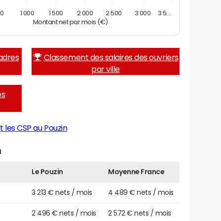
00
1 000
1 500
2 000
2 500
3 000
3 5…
Montant net par mois (€)
adres
Classement des salaires des ouvriers
par ville
es
t les CSP au Pouzin
n
Le Pouzin
Moyenne France
3 213 € nets / mois
4 489 € nets / mois
2 496 € nets / mois
2 572 € nets / mois