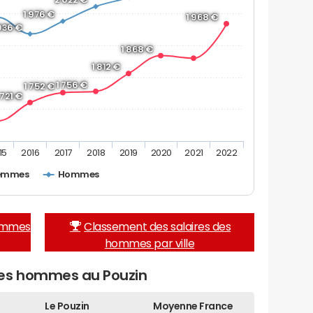
1 976 €
1 968 €
 936 €
1 868 €
1 812 €
1 756 €
1 752 €
 721 €
15
2016
2017
2018
2019
2020
2021
2022
emmes
Hommes
femmes
Classement des salaires des
hommes par ville
des hommes au Pouzin
Le Pouzin
Moyenne France