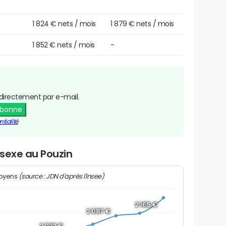
1 824 € nets / mois
1 879 € nets / mois
1 852 € nets / mois
-
directement par e-mail.
abonne
tialité
 sexe au Pouzin
(source : JDN d'après l'Insee)
moyens
2 165 €
2 087 €
2 022 €