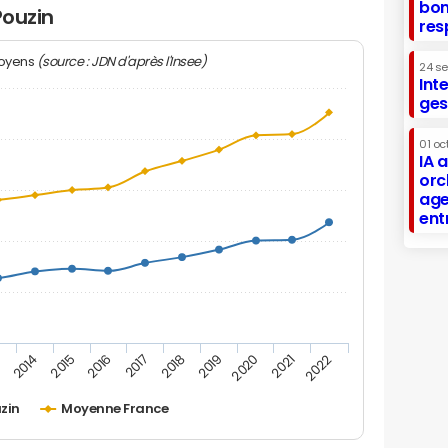
bon
Pouzin
res
(source : JDN d'après l'Insee)
moyens
24 s
Int
ges
01 oc
IA 
orc
age
ent
2019
2016
3
2020
2017
2014
2021
2018
2015
2022
uzin
Moyenne France