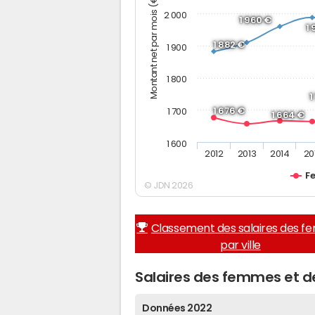
Montant net par mois (€)
2 000
1 960 €
1
1 882 €
1 900
1 800
1
1 676 €
1 700
1 664 €
1 600
2012
2013
2014
20
F
© JDN 2026
Classement des salaires des 
par ville
Salaires des femmes et 
Données 2022