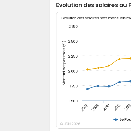
Evolution des salaires au 
Evolution des salaires nets mensuels 
2 750
2 500
Montant net par mois (€)
2 250
2 000
1 750
1 500
2012
2008
201
2009
2010
Le Po
© JDN 2026