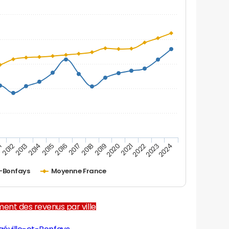
1
2012
2013
2014
2015
2016
2017
2018
2019
2020
2021
2022
2023
2024
t-Bonfays
Moyenne France
ent des revenus par ville