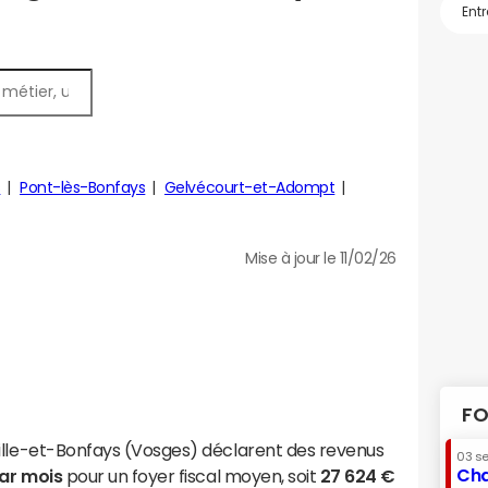
s
Pont-lès-Bonfays
Gelvécourt-et-Adompt
Mise à jour le 11/02/26
FO
ille-et-Bonfays (Vosges) déclarent des revenus
03 s
Cha
par mois
pour un foyer fiscal moyen, soit
27 624 €