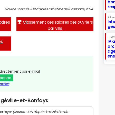
bon
res
Source : calculs JDN d'après ministère de l'Economie, 2024
24 s
Int
adres
Classement des salaires des ouvriers
ges
par ville
01 oc
es
IA 
orc
age
ent
directement par e-mail.
abonne
tialité
égéville-et-Bonfays
(source : JDN d'après le ministère de
ar foyer