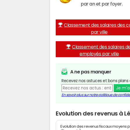
par an et par foyer.
Classement des salaires des c
par ville
Classement des salaires d
employés par ville
A ne pas manquer
Recevez nos astuces et bons plans 
Je m'
En savoir plus sur notre politique de confiden
Evolution des revenus à L
Evolution des revenus fiscaux moyens p