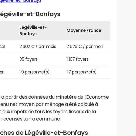
géville-et-Bonfays
égéville-et-Bonfays
Légéville-et-
Moyenne France
Bonfays
cal
2 302 € / par mois
2 626 € / par mois
35 foyers
1 107 foyers
er
1,9 personne(s)
1,7 personne(s)
 à partir des données du ministère de l'Economie
evenu net moyen par ménage a été calculé à
 aux impôts de tous les foyers fiscaux de la
 recensés sur la commune.
roches de Légéville-et-Bonfays