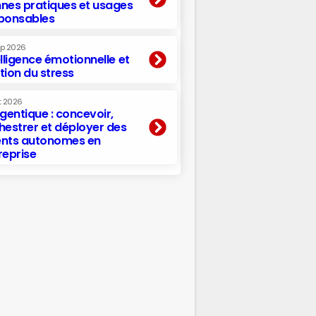
nes pratiques et usages
ponsables
ep 2026
elligence émotionnelle et
tion du stress
t 2026
agentique : concevoir,
hestrer et déployer des
nts autonomes en
reprise