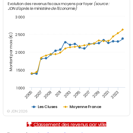
(source :
Evolution des revenus fiscaux moyens par foyer
JDN d'après le ministère de l'Economie)
3 000
Montant par mois (€)
2 500
2 000
1 500
1 000
2007
2017
2009
2019
2011
2021
2013
2023
2005
2015
Les Cluses
Moyenne France
© JDN 2026
Classement des revenus par ville