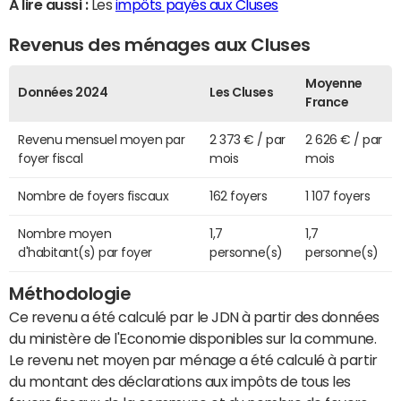
A lire aussi :
Les
impôts payés aux Cluses
Revenus des ménages aux Cluses
Moyenne
Données 2024
Les Cluses
France
Revenu mensuel moyen par
2 373 € / par
2 626 € / par
foyer fiscal
mois
mois
Nombre de foyers fiscaux
162 foyers
1 107 foyers
Nombre moyen
1,7
1,7
d'habitant(s) par foyer
personne(s)
personne(s)
Méthodologie
Ce revenu a été calculé par le JDN à partir des données
du ministère de l'Economie disponibles sur la commune.
Le revenu net moyen par ménage a été calculé à partir
du montant des déclarations aux impôts de tous les