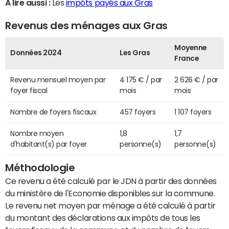
A lire aussi :
Les
impôts payés aux Gras
Revenus des ménages aux Gras
Moyenne
Données 2024
Les Gras
France
Revenu mensuel moyen par
4 175 € / par
2 626 € / par
foyer fiscal
mois
mois
Nombre de foyers fiscaux
457 foyers
1 107 foyers
Nombre moyen
1,8
1,7
d'habitant(s) par foyer
personne(s)
personne(s)
Méthodologie
Ce revenu a été calculé par le JDN à partir des données
du ministère de l'Economie disponibles sur la commune.
Le revenu net moyen par ménage a été calculé à partir
du montant des déclarations aux impôts de tous les