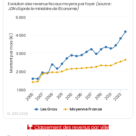
(source :
Evolution des revenus fiscaux moyens par foyer
JDN d'après le ministère de l'Economie)
5 000
Montant par mois (€)
4 000
3 000
2 000
1 000
2007
2017
2005
2015
2013
2023
2011
2021
2009
2019
Les Gras
Moyenne France
© JDN 2026
Classement des revenus par ville