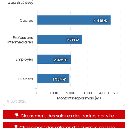
d'après l'Insee)
Cadres
4 418 €
Professions
2 713 €
intermédiaires
Employés
2 035 €
Ouvriers
1 934 €
0
1 000
2 000
3 000
4 000
5 0…
Montant net par mois (€)
© JDN 2026
Classement des salaires des cadres par ville
Classement des salaires des ouvriers par ville