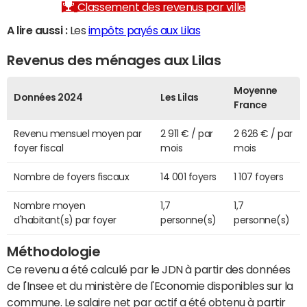
Classement des revenus par ville
A lire aussi :
Les
impôts payés aux Lilas
Revenus des ménages aux Lilas
Moyenne
Données 2024
Les Lilas
France
Revenu mensuel moyen par
2 911 € / par
2 626 € / par
foyer fiscal
mois
mois
Nombre de foyers fiscaux
14 001 foyers
1 107 foyers
Nombre moyen
1,7
1,7
d'habitant(s) par foyer
personne(s)
personne(s)
Méthodologie
Ce revenu a été calculé par le JDN à partir des données
de l'Insee et du ministère de l'Economie disponibles sur la
commune. Le salaire net par actif a été obtenu à partir