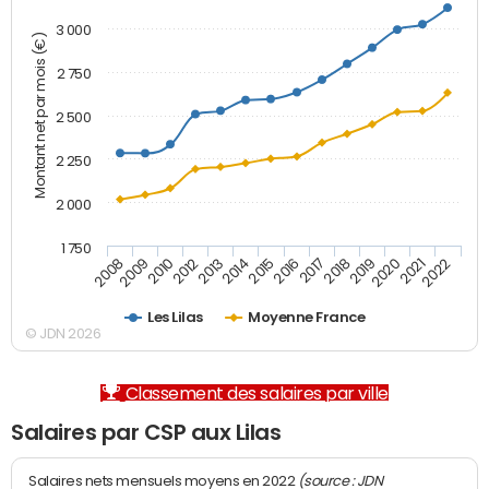
3 000
Montant net par mois (€)
2 750
2 500
2 250
2 000
1 750
2012
2019
2014
2021
2008
2016
2010
2018
2013
2020
2015
2022
2009
2017
Les Lilas
Moyenne France
© JDN 2026
Classement des salaires par ville
Salaires par CSP aux Lilas
(source : JDN
Salaires nets mensuels moyens en 2022