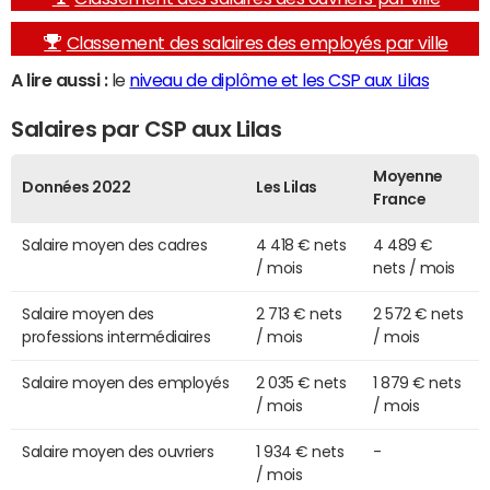
Classement des salaires des employés par ville
A lire aussi :
le
niveau de diplôme et les CSP aux Lilas
Salaires par CSP aux Lilas
Moyenne
Données 2022
Les Lilas
France
Salaire moyen des cadres
4 418 € nets
4 489 €
/ mois
nets / mois
Salaire moyen des
2 713 € nets
2 572 € nets
professions intermédiaires
/ mois
/ mois
Salaire moyen des employés
2 035 € nets
1 879 € nets
/ mois
/ mois
Salaire moyen des ouvriers
1 934 € nets
-
/ mois