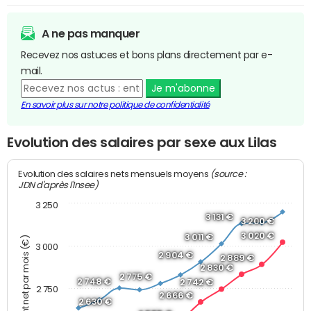
A ne pas manquer
Recevez nos astuces et bons plans directement par e-
mail.
Je m'abonne
En savoir plus sur notre politique de confidentialité
Evolution des salaires par sexe aux Lilas
(source :
Evolution des salaires nets mensuels moyens
JDN d'après l'Insee)
3 250
3 131 €
3 200 €
3 020 €
3 011 €
Montant net par mois (€)
3 000
2 904 €
2 889 €
2 830 €
2 775 €
2 748 €
2 742 €
2 750
2 666 €
2 630 €