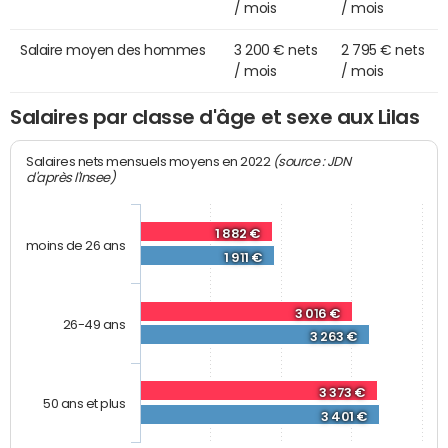
/ mois
/ mois
Salaire moyen des hommes
3 200 € nets
2 795 € nets
/ mois
/ mois
Salaires par classe d'âge et sexe aux Lilas
(source : JDN
Salaires nets mensuels moyens en 2022
d'après l'Insee)
1 882 €
moins de 26 ans
1 911 €
3 016 €
26-49 ans
3 263 €
3 373 €
50 ans et plus
3 401 €