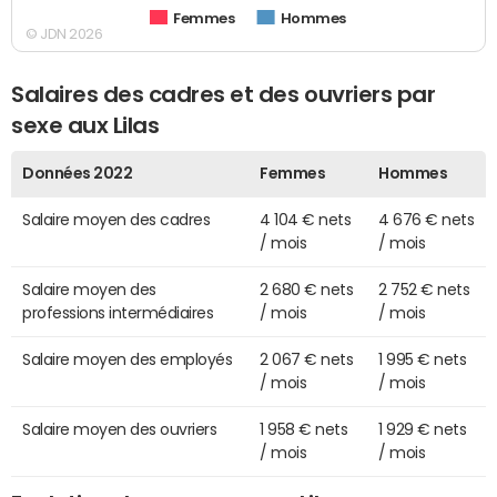
Femmes
Hommes
© JDN 2026
Salaires des cadres et des ouvriers par
sexe aux Lilas
Données 2022
Femmes
Hommes
Salaire moyen des cadres
4 104 € nets
4 676 € nets
/ mois
/ mois
Salaire moyen des
2 680 € nets
2 752 € nets
professions intermédiaires
/ mois
/ mois
Salaire moyen des employés
2 067 € nets
1 995 € nets
/ mois
/ mois
Salaire moyen des ouvriers
1 958 € nets
1 929 € nets
/ mois
/ mois