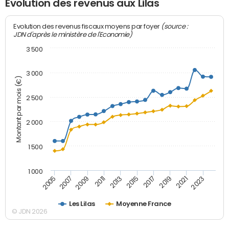
Evolution des revenus aux Lilas
(source :
Evolution des revenus fiscaux moyens par foyer
JDN d'après le ministère de l'Economie)
3 500
3 000
Montant par mois (€)
2 500
2 000
1 500
1 000
2007
2017
2009
2019
2011
2021
2013
2023
2005
2015
Les Lilas
Moyenne France
© JDN 2026