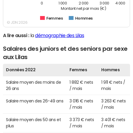
0
1 000
2 000
3 000
4 000
Montant net par mois (€)
Femmes
Hommes
© JDN 2026
A lire aussi :
la
démographie des Lilas
Salaires des juniors et des seniors par sexe
aux Lilas
Données 2022
Femmes
Hommes
Salaire moyen des moins de
1 882 € nets
1 911 € nets /
26 ans
/ mois
mois
Salaire moyen des 26-49 ans
3 016 € nets
3 263 € nets
/ mois
/ mois
Salaire moyen des 50 ans et
3 373 € nets
3 401 € nets
plus
/ mois
/ mois