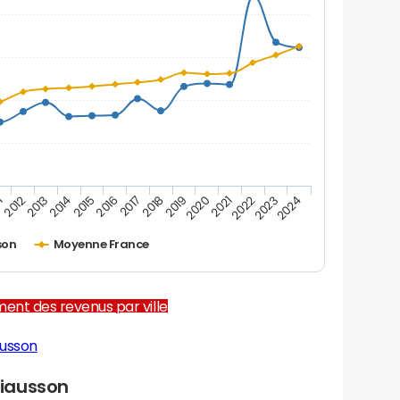
1
2012
2013
2014
2015
2016
2017
2018
2019
2020
2021
2022
2023
2024
son
Moyenne France
ent des revenus par ville
ausson
iausson