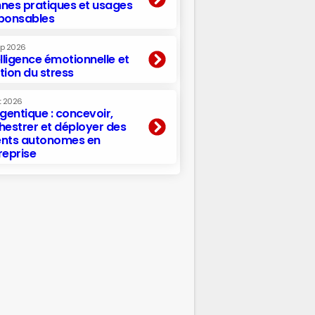
nes pratiques et usages
ponsables
ep 2026
elligence émotionnelle et
tion du stress
t 2026
agentique : concevoir,
hestrer et déployer des
nts autonomes en
reprise