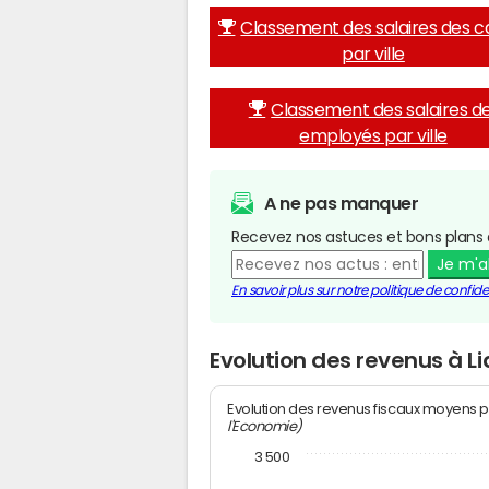
Classement des salaires des c
par ville
Classement des salaires d
employés par ville
A ne pas manquer
Recevez nos astuces et bons plans 
Je m'
En savoir plus sur notre politique de confiden
Evolution des revenus à L
Evolution des revenus fiscaux moyens p
l'Economie)
3 500