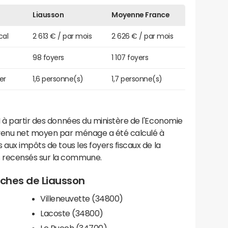
Liausson
Moyenne France
cal
2 613 € / par mois
2 626 € / par mois
98 foyers
1 107 foyers
er
1,6 personne(s)
1,7 personne(s)
 à partir des données du ministère de l'Economie
evenu net moyen par ménage a été calculé à
 aux impôts de tous les foyers fiscaux de la
 recensés sur la commune.
roches de Liausson
Villeneuvette (34800)
Lacoste (34800)
Le Puech (34700)