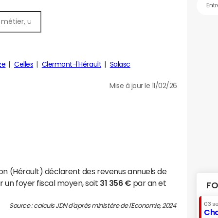
ze
Celles
Clermont-l'Hérault
Salasc
Mise à jour le 11/02/26
son (Hérault) déclarent des revenus annuels de
 un foyer fiscal moyen, soit
31 356 €
par an et
FO
03 s
Source : calculs JDN d'après ministère de l'Economie, 2024
Cha