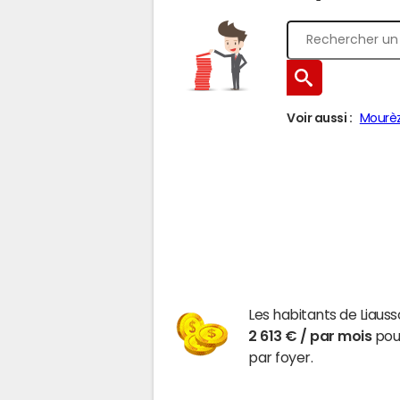
Voir aussi :
Mourè
Les habitants de Liaus
2 613 € / par mois
pour
par foyer.