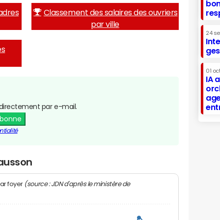
bon
adres
Classement des salaires des ouvriers
res
par ville
24 s
Int
es
ges
01 oc
IA 
orc
age
directement par e-mail.
ent
abonne
tialité
iausson
(source : JDN d'après le ministère de
ar foyer