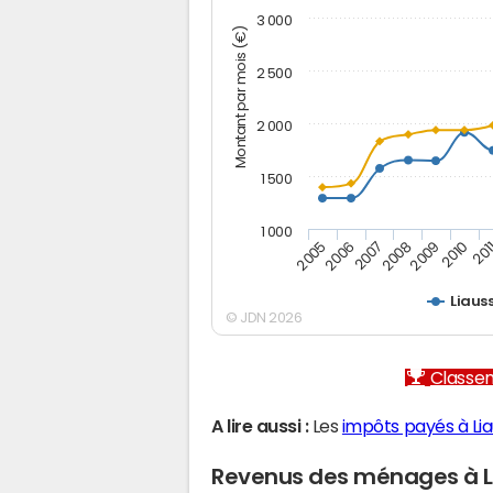
3 000
Montant par mois (€)
2 500
2 000
1 500
1 000
2005
2006
2007
2008
2009
2010
201
Liaus
© JDN 2026
Classem
A lire aussi :
Les
impôts payés à Li
Revenus des ménages à L