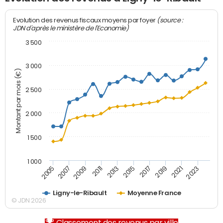
(source :
Evolution des revenus fiscaux moyens par foyer
JDN d'après le ministère de l'Economie)
3 500
3 000
Montant par mois (€)
2 500
2 000
1 500
1 000
2007
2017
2009
2019
2011
2021
2013
2023
2005
2015
Ligny-le-Ribault
Moyenne France
© JDN 2026
Classement des revenus par ville