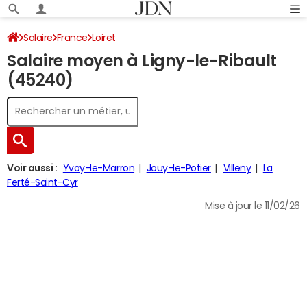
Salaire
France
Loiret
Salaire moyen à Ligny-le-Ribault
(45240)
Voir aussi :
Yvoy-le-Marron
Jouy-le-Potier
Villeny
La
Ferté-Saint-Cyr
Mise à jour le 11/02/26