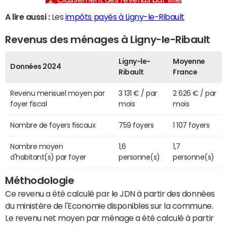
A lire aussi :
Les
impôts payés à Ligny-le-Ribault
Revenus des ménages à Ligny-le-Ribault
Ligny-le-
Moyenne
Données 2024
Ribault
France
Revenu mensuel moyen par
3 131 € / par
2 626 € / par
foyer fiscal
mois
mois
Nombre de foyers fiscaux
759 foyers
1 107 foyers
Nombre moyen
1,6
1,7
d'habitant(s) par foyer
personne(s)
personne(s)
Méthodologie
Ce revenu a été calculé par le JDN à partir des données
du ministère de l'Economie disponibles sur la commune.
Le revenu net moyen par ménage a été calculé à partir