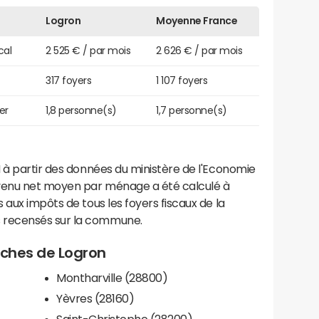
Logron
Moyenne France
cal
2 525 € / par mois
2 626 € / par mois
317 foyers
1 107 foyers
er
1,8 personne(s)
1,7 personne(s)
 à partir des données du ministère de l'Economie
evenu net moyen par ménage a été calculé à
 aux impôts de tous les foyers fiscaux de la
 recensés sur la commune.
roches de Logron
Montharville (28800)
Yèvres (28160)
Saint-Christophe (28200)