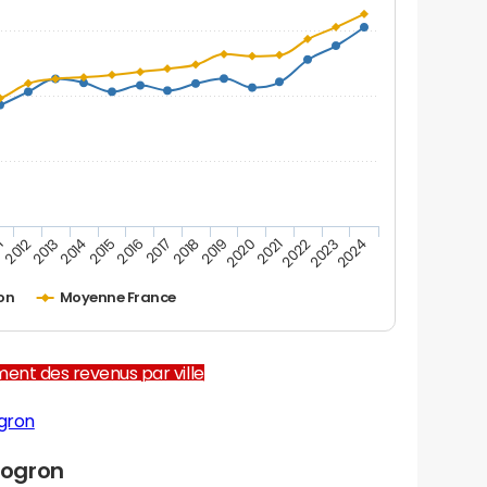
1
2012
2013
2014
2015
2016
2017
2018
2019
2020
2021
2022
2023
2024
on
Moyenne France
ent des revenus par ville
gron
Logron