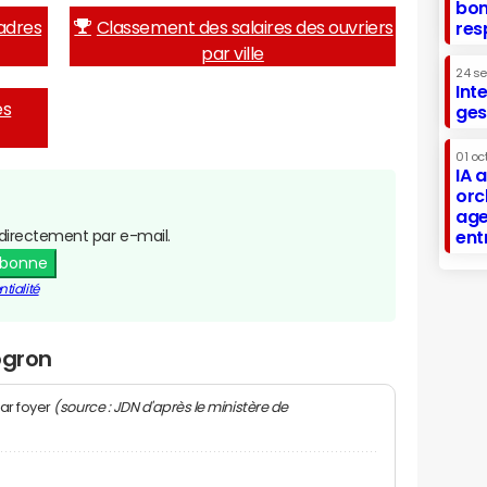
bon
adres
Classement des salaires des ouvriers
res
par ville
24 s
Int
es
ges
01 oc
IA 
orc
age
directement par e-mail.
ent
abonne
tialité
ogron
(source : JDN d'après le ministère de
ar foyer