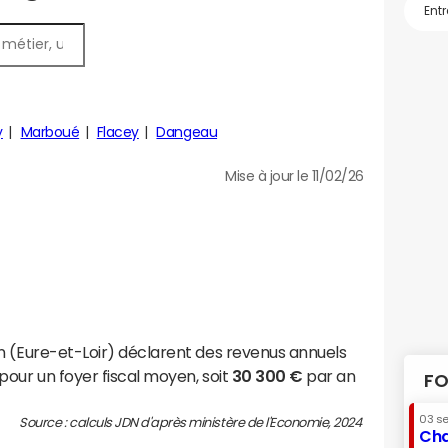
y
Marboué
Flacey
Dangeau
Mise à jour le 11/02/26
n (Eure-et-Loir) déclarent des revenus annuels
pour un foyer fiscal moyen, soit
30 300 €
par an
FO
03 s
Source : calculs JDN d'après ministère de l'Economie, 2024
Cha