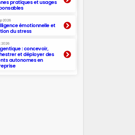
nes pratiques et usages
ponsables
ep 2026
elligence émotionnelle et
tion du stress
t 2026
agentique : concevoir,
hestrer et déployer des
nts autonomes en
reprise