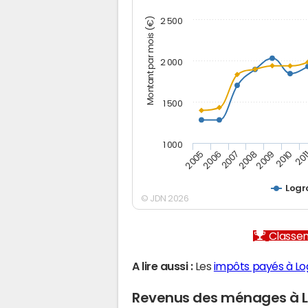
Montant par mois (€)
2 500
2 000
1 500
1 000
2005
2006
2007
2008
2009
2010
201
Logr
© JDN 2026
Classem
A lire aussi :
Les
impôts payés à Lo
Revenus des ménages à 