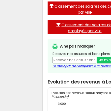
Classement des salaires des c
par ville
Classement des salaires d
employés par ville
A ne pas manquer
Recevez nos astuces et bons plans 
Je m'
En savoir plus sur notre politique de confiden
Evolution des revenus à L
Evolution des revenus fiscaux moyens p
l'Economie)
3 000