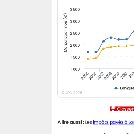
3 500
Montant par mois (€)
3 000
2 500
2 000
1 500
1 000
2007
2006
201
2005
2010
2009
2008
Longue
© JDN 2026
Classem
A lire aussi :
Les
impôts payés à Lo