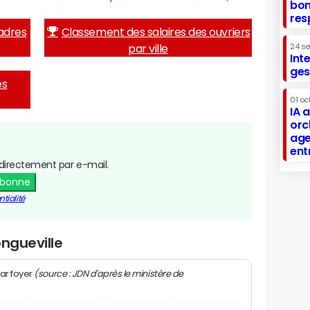
bon
res
adres
Classement des salaires des ouvriers
par ville
24 s
Int
ges
es
01 oc
IA 
orc
age
ent
directement par e-mail.
abonne
tialité
ongueville
(source : JDN d'après le ministère de
ar foyer