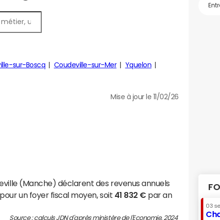
ille-sur-Boscq
Coudeville-sur-Mer
Yquelon
Mise à jour le 11/02/26
eville (Manche) déclarent des revenus annuels
FO
pour un foyer fiscal moyen, soit
41 832 €
par an
03 s
Cha
Source : calculs JDN d'après ministère de l'Economie, 2024