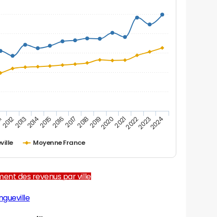
2012
2017
2022
1
2016
2021
2015
2020
2014
2019
2024
2013
2018
2023
ville
Moyenne France
ent des revenus par ville
ngueville