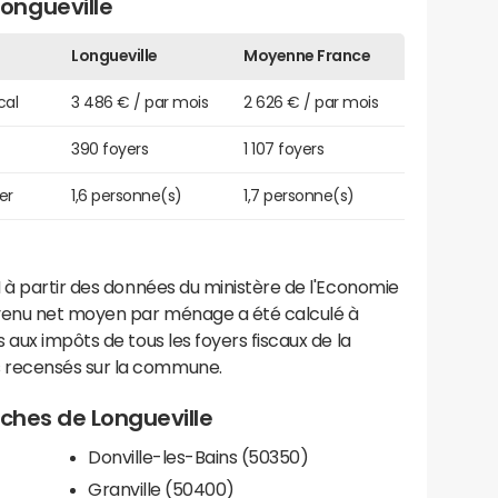
ongueville
Longueville
Moyenne France
cal
3 486 € / par mois
2 626 € / par mois
390 foyers
1 107 foyers
er
1,6 personne(s)
1,7 personne(s)
 à partir des données du ministère de l'Economie
evenu net moyen par ménage a été calculé à
 aux impôts de tous les foyers fiscaux de la
 recensés sur la commune.
roches de Longueville
Donville-les-Bains (50350)
Granville (50400)