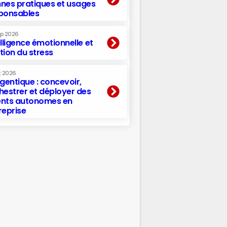
nes pratiques et usages
ponsables
ep 2026
elligence émotionnelle et
tion du stress
t 2026
agentique : concevoir,
hestrer et déployer des
nts autonomes en
reprise