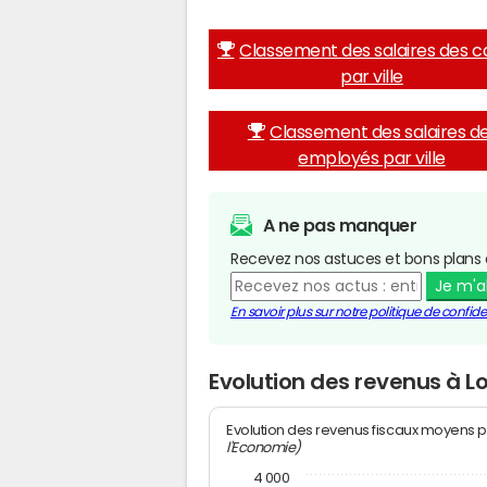
Classement des salaires des c
par ville
Classement des salaires d
employés par ville
A ne pas manquer
Recevez nos astuces et bons plans 
Je m'
En savoir plus sur notre politique de confiden
Evolution des revenus à L
Evolution des revenus fiscaux moyens p
l'Economie)
4 000