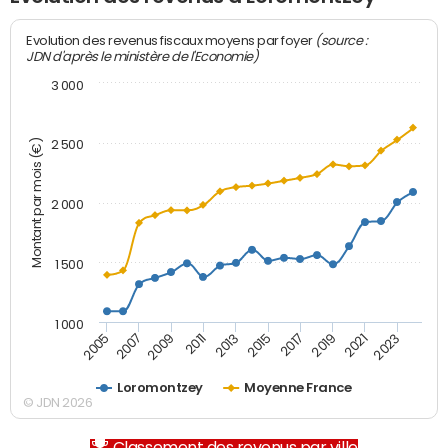
(source :
Evolution des revenus fiscaux moyens par foyer
JDN d'après le ministère de l'Economie)
3 000
Montant par mois (€)
2 500
2 000
1 500
1 000
2007
2017
2009
2019
2011
2021
2013
2023
2005
2015
Loromontzey
Moyenne France
© JDN 2026
Classement des revenus par ville