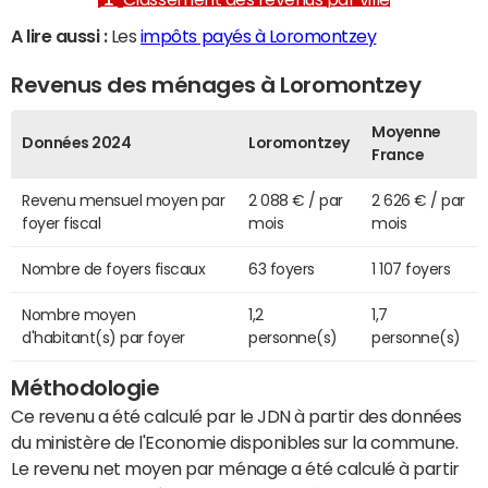
A lire aussi :
Les
impôts payés à Loromontzey
Revenus des ménages à Loromontzey
Moyenne
Données 2024
Loromontzey
France
Revenu mensuel moyen par
2 088 € / par
2 626 € / par
foyer fiscal
mois
mois
Nombre de foyers fiscaux
63 foyers
1 107 foyers
Nombre moyen
1,2
1,7
d'habitant(s) par foyer
personne(s)
personne(s)
Méthodologie
Ce revenu a été calculé par le JDN à partir des données
du ministère de l'Economie disponibles sur la commune.
Le revenu net moyen par ménage a été calculé à partir