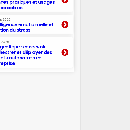
nes pratiques et usages
ponsables
ep 2026
elligence émotionnelle et
tion du stress
t 2026
agentique : concevoir,
hestrer et déployer des
nts autonomes en
reprise