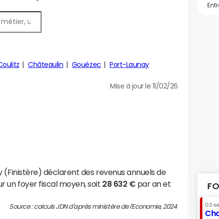
Coulitz
Châteaulin
Gouézec
Port-Launay
Mise à jour le 11/02/26
y (Finistère) déclarent des revenus annuels de
r un foyer fiscal moyen, soit
28 632 €
par an et
FO
03 s
Source : calculs JDN d'après ministère de l'Economie, 2024
Cha