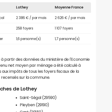
Lothey
Moyenne France
cal
2 386 € / par mois
2 626 € / par mois
258 foyers
1 107 foyers
er
1,6 personne(s)
1,7 personne(s)
 à partir des données du ministère de l'Economie
evenu net moyen par ménage a été calculé à
 aux impôts de tous les foyers fiscaux de la
 recensés sur la commune.
roches de Lothey
Saint-Ségal (29590)
Pleyben (29190)
Cast (29150)