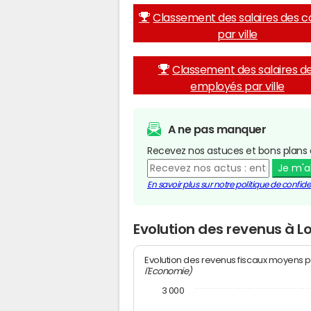
Classement des salaires des c
par ville
Classement des salaires d
employés par ville
A ne pas manquer
Recevez nos astuces et bons plans 
Je m'
En savoir plus sur notre politique de confiden
Evolution des revenus à L
Evolution des revenus fiscaux moyens p
l'Economie)
3 000