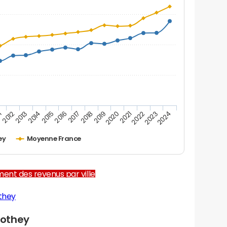
1
2012
2013
2014
2015
2016
2017
2018
2019
2020
2021
2022
2023
2024
ey
Moyenne France
ent des revenus par ville
they
Lothey