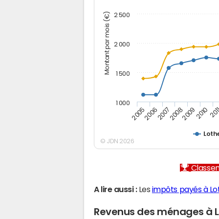
Montant par mois (€)
2 500
2 000
1 500
1 000
2005
2006
2007
2008
2009
2010
201
Loth
© JDN 2026
Classem
A lire aussi :
Les
impôts payés à Lo
Revenus des ménages à 