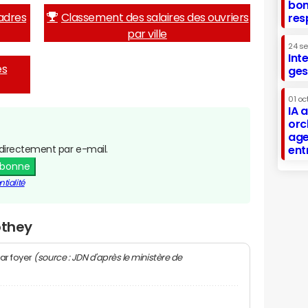
bon
adres
Classement des salaires des ouvriers
res
par ville
24 s
Int
es
ges
01 oc
IA 
orc
age
directement par e-mail.
ent
abonne
tialité
othey
(source : JDN d'après le ministère de
ar foyer