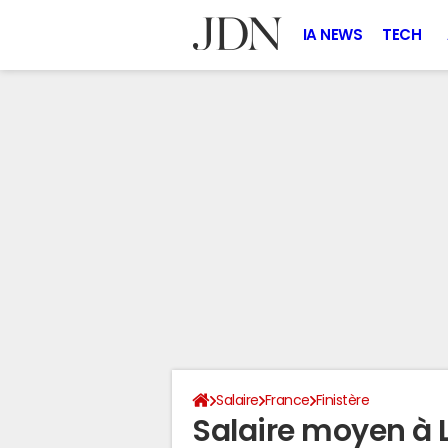
IA NEWS
TECH
Salaire
France
Finistère
Salaire moyen à 