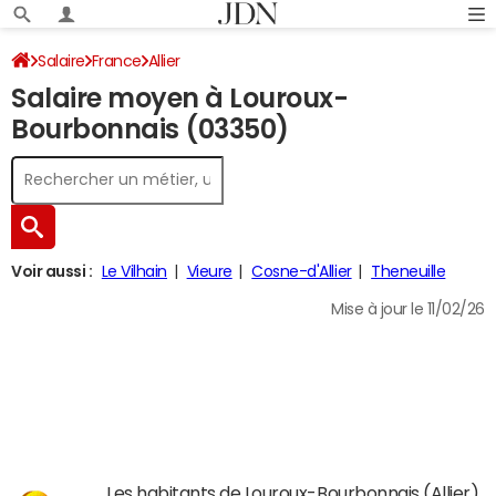
Salaire
France
Allier
Salaire moyen à Louroux-
Bourbonnais (03350)
Voir aussi :
Le Vilhain
Vieure
Cosne-d'Allier
Theneuille
Mise à jour le 11/02/26
Les habitants de Louroux-Bourbonnais (Allier)