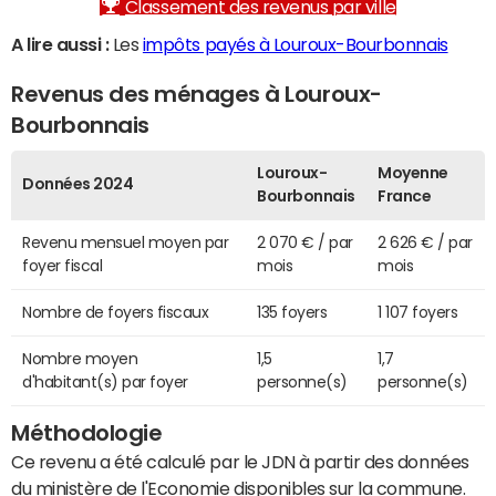
Classement des revenus par ville
A lire aussi :
Les
impôts payés à Louroux-Bourbonnais
Revenus des ménages à Louroux-
Bourbonnais
Louroux-
Moyenne
Données 2024
Bourbonnais
France
Revenu mensuel moyen par
2 070 € / par
2 626 € / par
foyer fiscal
mois
mois
Nombre de foyers fiscaux
135 foyers
1 107 foyers
Nombre moyen
1,5
1,7
d'habitant(s) par foyer
personne(s)
personne(s)
Méthodologie
Ce revenu a été calculé par le JDN à partir des données
du ministère de l'Economie disponibles sur la commune.