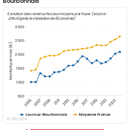
Bourbonnais
(source :
Evolution des revenus fiscaux moyens par foyer
JDN d'après le ministère de l'Economie)
3 000
2 500
Montant par mois (€)
2 000
1 500
1 000
500
2007
2017
2009
2019
2011
2021
2013
2023
2005
2015
Louroux-Bourbonnais
Moyenne France
© JDN 2026