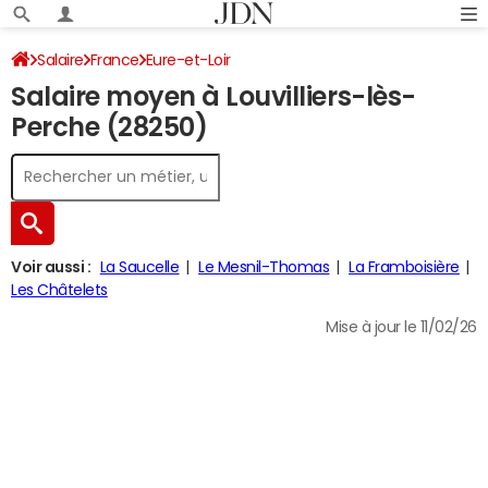
Salaire
France
Eure-et-Loir
Salaire moyen à Louvilliers-lès-
Perche (28250)
Voir aussi :
La Saucelle
Le Mesnil-Thomas
La Framboisière
Les Châtelets
Mise à jour le 11/02/26