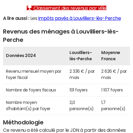
Classement des revenus par ville
A lire aussi :
Les
impôts payés à Louvilliers-lès-Perche
Revenus des ménages à Louvilliers-lès-
Perche
Louvilliers-
Moyenne
Données 2024
lès-Perche
France
Revenu mensuel moyen par
2 336 € / par
2 626 € / par
foyer fiscal
mois
mois
Nombre de foyers fiscaux
101 foyers
1 107 foyers
Nombre moyen
2,0
1,7
d'habitant(s) par foyer
personne(s)
personne(s)
Méthodologie
Ce revenu a été calculé par le JDN à partir des données