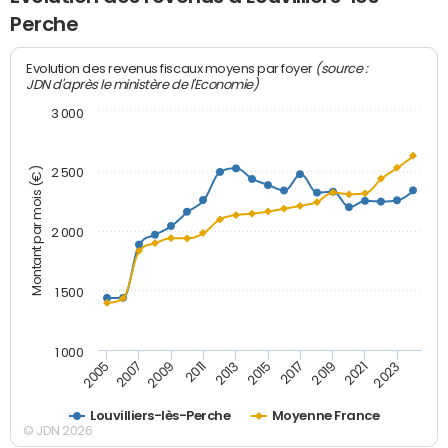
Perche
(source :
Evolution des revenus fiscaux moyens par foyer
JDN d'après le ministère de l'Economie)
3 000
Montant par mois (€)
2 500
2 000
1 500
1 000
2007
2017
2009
2019
2011
2021
2013
2023
2005
2015
Louvilliers-lès-Perche
Moyenne France
© JDN 2026