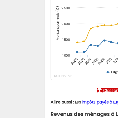
Montant par mois (€)
2 500
2 000
1 500
1 000
2005
2006
2007
2008
2009
2010
201
Lug
© JDN 2026
Classem
A lire aussi :
Les
impôts payés à Lu
Revenus des ménages à 