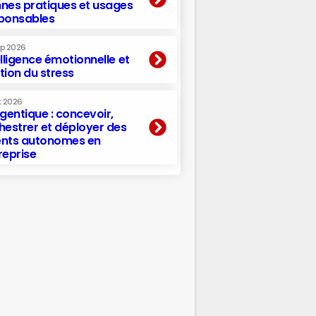
nes pratiques et usages
ponsables
ep 2026
elligence émotionnelle et
tion du stress
t 2026
agentique : concevoir,
hestrer et déployer des
nts autonomes en
reprise