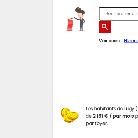
Voir aussi :
Hézec
Les habitants de Lugy 
de
2 161 € / par mois
p
par foyer.