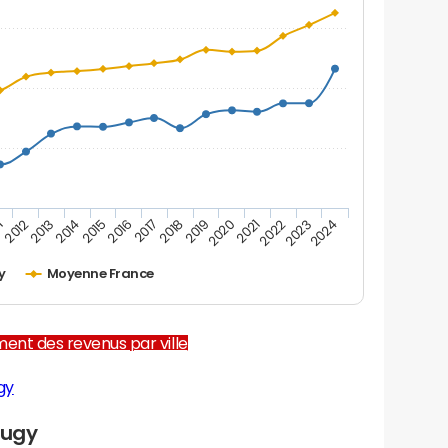
1
2012
2013
2014
2015
2016
2017
2018
2019
2020
2021
2022
2023
2024
y
Moyenne France
ent des revenus par ville
gy
Lugy