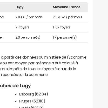
Lugy
Moyenne France
cal
2 161 € / par mois
2 626 € / par mois
71 foyers
1 107 foyers
er
2,0 personne(s)
1,7 personne(s)
 à partir des données du ministère de l'Economie
evenu net moyen par ménage a été calculé à
 aux impôts de tous les foyers fiscaux de la
 recensés sur la commune.
roches de Lugy
Lisbourg (62134)
Fruges (62310)
Vincly (62310)