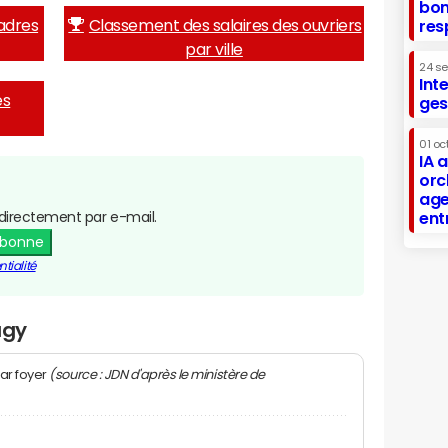
bon
adres
Classement des salaires des ouvriers
res
par ville
24 s
Int
es
ges
01 oc
IA 
orc
age
directement par e-mail.
ent
abonne
tialité
ugy
(source : JDN d'après le ministère de
ar foyer