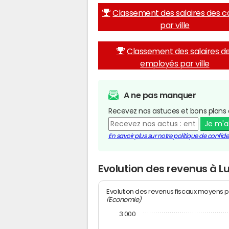
Classement des salaires des c
par ville
Classement des salaires d
employés par ville
A ne pas manquer
Recevez nos astuces et bons plans 
Je m'
En savoir plus sur notre politique de confiden
Evolution des revenus à L
Evolution des revenus fiscaux moyens p
l'Economie)
3 000