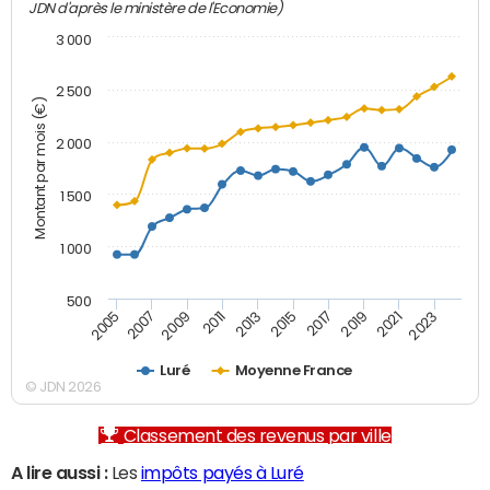
JDN d'après le ministère de l'Economie)
3 000
2 500
Montant par mois (€)
2 000
1 500
1 000
500
2007
2017
2009
2019
2011
2021
2013
2023
2005
2015
Luré
Moyenne France
© JDN 2026
Classement des revenus par ville
A lire aussi :
Les
impôts payés à Luré