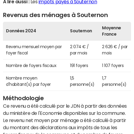
A lire aussi :
Les
impôts payés à Souternon
Revenus des ménages à Souternon
Moyenne
Données 2024
Souternon
France
Revenu mensuel moyen par
2 074 € /
2 626 € / par
foyer fiscal
par mois
mois
Nombre de foyers fiscaux
191 foyers
1 107 foyers
Nombre moyen
1,5
1,7
d'habitant(s) par foyer
personne(s)
personne(s)
Méthodologie
Ce revenu a été calculé par le JDN à partir des données
du ministère de l'Economie disponibles sur la commune.
Le revenu net moyen par ménage a été calculé à partir
du montant des déclarations aux impôts de tous les