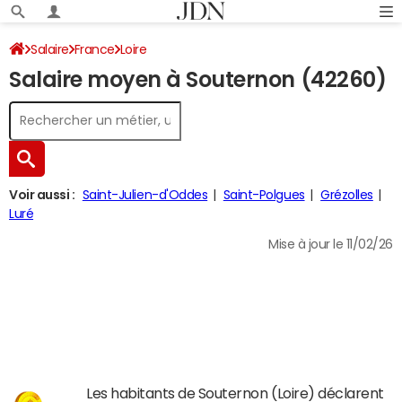
Salaire
France
Loire
Salaire moyen à Souternon (42260)
Voir aussi :
Saint-Julien-d'Oddes
Saint-Polgues
Grézolles
Luré
Mise à jour le 11/02/26
Les habitants de Souternon (Loire) déclarent