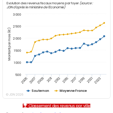
(source :
Evolution des revenus fiscaux moyens par foyer
JDN d'après le ministère de l'Economie)
3 000
2 500
Montant par mois (€)
2 000
1 500
1 000
500
2007
2017
2009
2019
2011
2021
2013
2023
2005
2015
Souternon
Moyenne France
© JDN 2026
Classement des revenus par ville