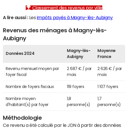
Classement des revenus par ville
A lire aussi :
Les
impôts payés à Magny-lès-Aubigny
Revenus des ménages à Magny-lès-
Aubigny
Magny-lès-
Moyenne
Données 2024
Aubigny
France
Revenu mensuel moyen par
2 687 € / par
2 626 € / par
foyer fiscal
mois
mois
Nombre de foyers fiscaux
119 foyers
1 107 foyers
Nombre moyen
1,8
1,7
d'habitant(s) par foyer
personne(s)
personne(s)
Méthodologie
Ce revenu a été calculé par le JDN à partir des données