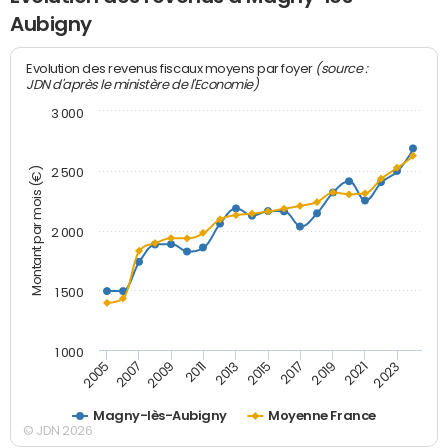
Aubigny
(source :
Evolution des revenus fiscaux moyens par foyer
JDN d'après le ministère de l'Economie)
3 000
Montant par mois (€)
2 500
2 000
1 500
1 000
2007
2017
2009
2019
2011
2021
2013
2023
2005
2015
Magny-lès-Aubigny
Moyenne France
© JDN 2026