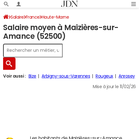
Salaire
France
Haute-Marne
Salaire moyen à Maizières-sur-
Amance (52500)
Voir aussi :
Bize
Arbigny-sous-Varennes
Rougeux
Anrosey
Mise à jour le 11/02/26
Les habitants de Maizières-sur-Amance