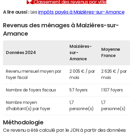
Classement des revenus par ville
A lire aussi :
Les
impôts payés à Maizières-sur-Amance
Revenus des ménages à Maizières-sur-
Amance
Maizières-
Moyenne
Données 2024
sur-
France
Amance
Revenu mensuel moyen par
2 005 € / par
2 626 € / par
foyer fiscal
mois
mois
Nombre de foyers fiscaux
57 foyers
1 107 foyers
Nombre moyen
1,7
1,7
d'habitant(s) par foyer
personne(s)
personne(s)
Méthodologie
Ce revenu a été calculé par le JDN à partir des données