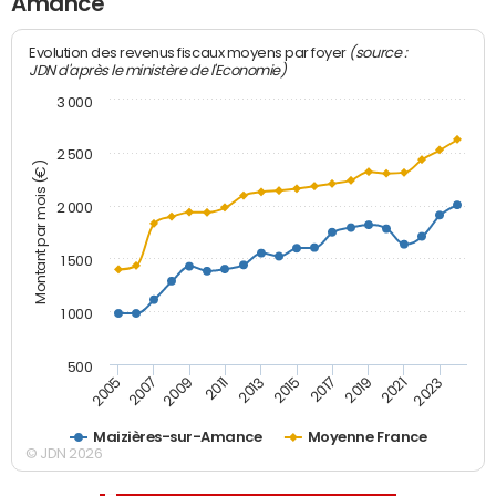
Amance
(source :
Evolution des revenus fiscaux moyens par foyer
JDN d'après le ministère de l'Economie)
3 000
2 500
Montant par mois (€)
2 000
1 500
1 000
500
2007
2017
2009
2019
2011
2021
2013
2023
2005
2015
Maizières-sur-Amance
Moyenne France
© JDN 2026