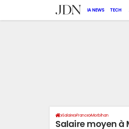
IA NEWS
TECH
Salaire
France
Morbihan
Salaire moyen à