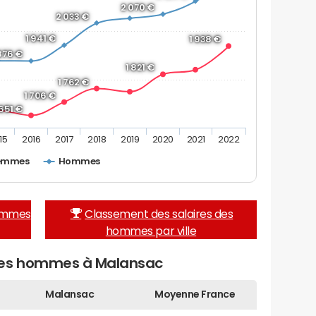
2 070 €
2 033 €
1 941 €
1 938 €
 876 €
1 821 €
1 762 €
1 706 €
 651 €
15
2016
2017
2018
2019
2020
2021
2022
emmes
Hommes
femmes
Classement des salaires des
hommes par ville
des hommes à Malansac
Malansac
Moyenne France