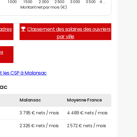
0
1 000
1 500
2 000
2 500
3 000
3 500
4 …
Montant net par mois (€)
adres
Classement des salaires des ouvriers
par ville
es
t les CSP à Malansac
sac
Malansac
Moyenne France
3 795 € nets / mois
4 489 € nets / mois
2 326 € nets / mois
2 572 € nets / mois