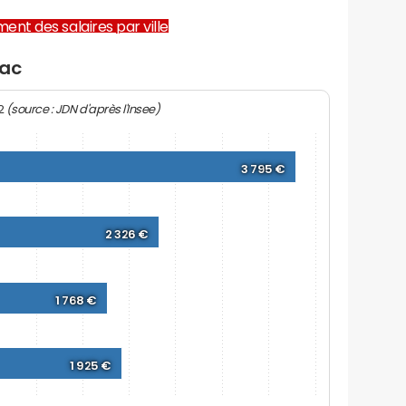
ent des salaires par ville
sac
(source : JDN d'après l'Insee)
22
3 795 €
2 326 €
1 768 €
1 925 €