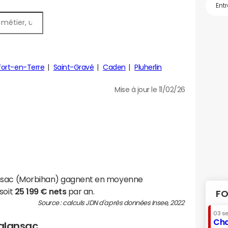
ort-en-Terre
Saint-Gravé
Caden
Pluherlin
Mise à jour le 11/02/26
ansac (Morbihan) gagnent en moyenne
soit
25 199 € nets
par an.
FO
Source : calculs JDN d'après données Insee, 2022
03 s
Cha
Malansac