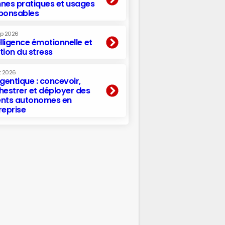
nes pratiques et usages
ponsables
ep 2026
elligence émotionnelle et
tion du stress
t 2026
agentique : concevoir,
hestrer et déployer des
nts autonomes en
reprise