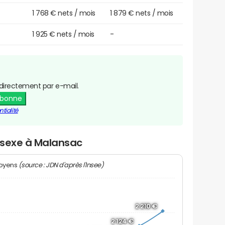
1 768 € nets / mois
1 879 € nets / mois
1 925 € nets / mois
-
directement par e-mail.
abonne
tialité
r sexe à Malansac
(source : JDN d'après l'Insee)
moyens
2 210 €
2 124 €