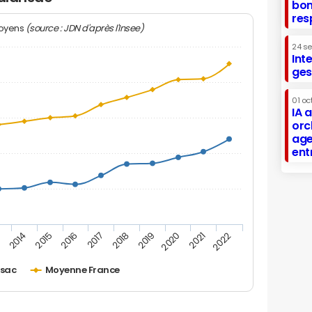
bon
res
(source : JDN d'après l'Insee)
moyens
24 s
Int
ges
01 oc
IA 
orc
age
ent
2019
2016
3
2020
2017
2014
2021
2018
2015
2022
sac
Moyenne France