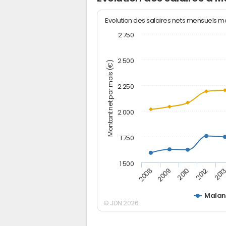
Evolution des salaires nets mensuels 
2 750
2 500
Montant net par mois (€)
2 250
2 000
1 750
1 500
2012
2008
201
2009
2010
Malan
© JDN 2026