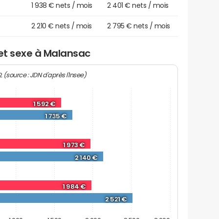
1 938 € nets / mois
2 401 € nets / mois
2 210 € nets / mois
2 795 € nets / mois
 et sexe à Malansac
(source : JDN d'après l'Insee)
22
1 592 €
1 735 €
1 973 €
2 140 €
1 984 €
2 521 €