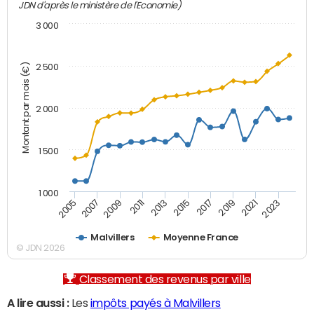
JDN d'après le ministère de l'Economie)
3 000
Montant par mois (€)
2 500
2 000
1 500
1 000
2007
2017
2009
2019
2011
2021
2013
2023
2005
2015
Malvillers
Moyenne France
© JDN 2026
Classement des revenus par ville
A lire aussi :
Les
impôts payés à Malvillers