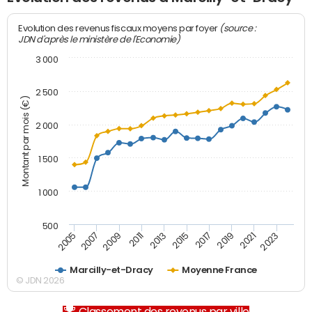
(source :
Evolution des revenus fiscaux moyens par foyer
JDN d'après le ministère de l'Economie)
3 000
2 500
Montant par mois (€)
2 000
1 500
1 000
500
2007
2017
2009
2019
2011
2021
2013
2023
2005
2015
Marcilly-et-Dracy
Moyenne France
© JDN 2026
Classement des revenus par ville