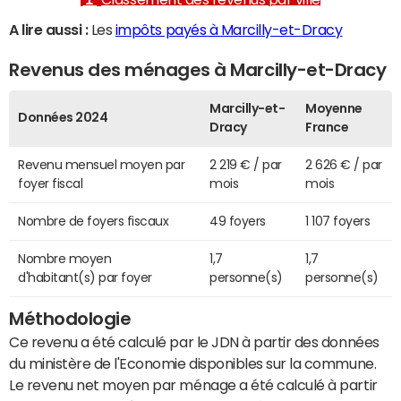
A lire aussi :
Les
impôts payés à Marcilly-et-Dracy
Revenus des ménages à Marcilly-et-Dracy
Marcilly-et-
Moyenne
Données 2024
Dracy
France
Revenu mensuel moyen par
2 219 € / par
2 626 € / par
foyer fiscal
mois
mois
Nombre de foyers fiscaux
49 foyers
1 107 foyers
Nombre moyen
1,7
1,7
d'habitant(s) par foyer
personne(s)
personne(s)
Méthodologie
Ce revenu a été calculé par le JDN à partir des données
du ministère de l'Economie disponibles sur la commune.
Le revenu net moyen par ménage a été calculé à partir